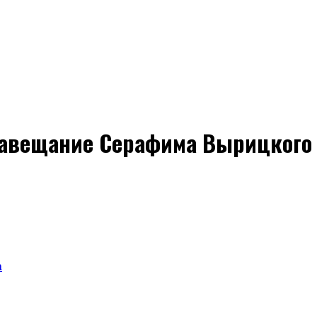
 Завещание Серафима Вырицкого
а