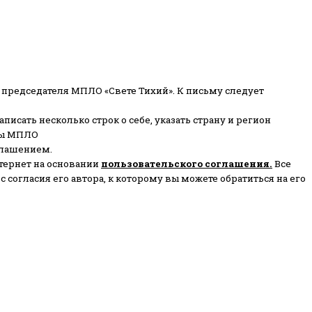
 председателя МПЛО «Свете Тихий».
К письму следует
писать несколько строк о себе, указать страну и регион
ены МПЛО
глашением.
тернет на основании
пользовательского соглашени
я
.
Все
согласия его автора, к которому вы можете обратиться на его