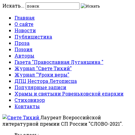
Искать...
Главная
О сайте
Новости
Публицистика
Проза
Поэзия
Авторы
Газета "Православная Луганщина "
Журнал "Свете Тихий"
Журнал "Уроки веры"
ДПЦ Нестора Летописца
Популярные записи
Храмы и святыни Ровеньковской епархии
Стиховизор
Контакты
Лауреат Всероссийской
литературной премии СП России "СЛОВО-2021".
Вы здесь: