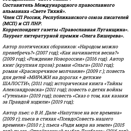
Составитель Международного православного
альманаха «Свете Тихий».
Член СП России, Республиканского союза писателей
(МСП) и СП ЛНР.
Корреспондент газеты «Православная Луганщина»
.
Лауреат литературной премии «Олега Бишерева».
Автор поэтических сборников: «Народом можно
пренебречь?» (2007 год); «Как начинается весна?»
(2009 год); «Рождение Новороссии» (2016 год).
Автор
книг (крупная проза): роман «Ольга» (2010 год);
роман «Красноречивое молчание» (2009 г.); повесть
для детей «МИРАЖИ на дорогах + детские
ШАЛОСТИ», (2011 год); историческая книга «Тайны
Александровска» (2011 год); повесть о детях войны
«Гутенька» (2019 год); повесть «Сказ о том, как казаки
за Правдой ходили» (2019 год);
Автор пьес: о В.И. Дале «Напутное на все времена»
(2009 г); пьеса в стихах «ПсевдоСовесть нашего
времени» (2010 г.); пьеса «Ради мира на земле» (2015
год); пьеса «Отвоёванный выбор Донбасса» (2016 год);