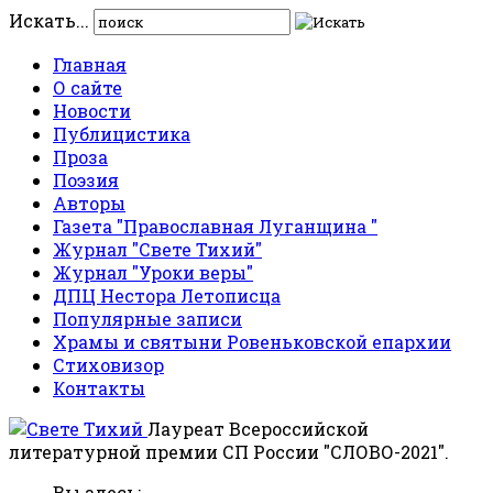
Искать...
Главная
О сайте
Новости
Публицистика
Проза
Поэзия
Авторы
Газета "Православная Луганщина "
Журнал "Свете Тихий"
Журнал "Уроки веры"
ДПЦ Нестора Летописца
Популярные записи
Храмы и святыни Ровеньковской епархии
Стиховизор
Контакты
Лауреат Всероссийской
литературной премии СП России "СЛОВО-2021".
Вы здесь: