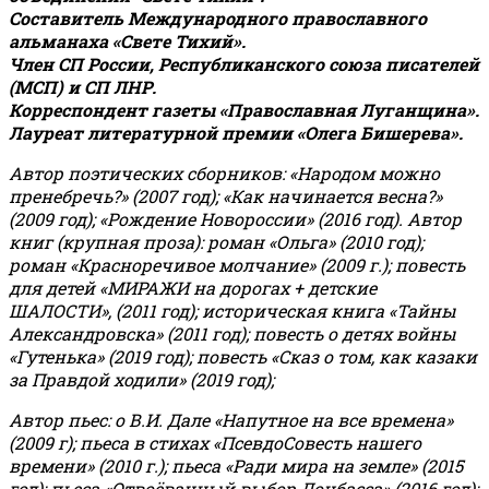
Составитель Международного православного
альманаха «Свете Тихий».
Член СП России, Республиканского союза писателей
(МСП) и СП ЛНР.
Корреспондент газеты «Православная Луганщина»
.
Лауреат литературной премии «Олега Бишерева».
Автор поэтических сборников: «Народом можно
пренебречь?» (2007 год); «Как начинается весна?»
(2009 год); «Рождение Новороссии» (2016 год).
Автор
книг (крупная проза): роман «Ольга» (2010 год);
роман «Красноречивое молчание» (2009 г.); повесть
для детей «МИРАЖИ на дорогах + детские
ШАЛОСТИ», (2011 год); историческая книга «Тайны
Александровска» (2011 год); повесть о детях войны
«Гутенька» (2019 год); повесть «Сказ о том, как казаки
за Правдой ходили» (2019 год);
Автор пьес: о В.И. Дале «Напутное на все времена»
(2009 г); пьеса в стихах «ПсевдоСовесть нашего
времени» (2010 г.); пьеса «Ради мира на земле» (2015
год); пьеса «Отвоёванный выбор Донбасса» (2016 год);