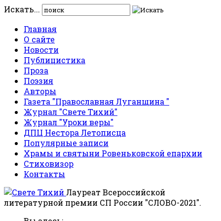
Искать...
Главная
О сайте
Новости
Публицистика
Проза
Поэзия
Авторы
Газета "Православная Луганщина "
Журнал "Свете Тихий"
Журнал "Уроки веры"
ДПЦ Нестора Летописца
Популярные записи
Храмы и святыни Ровеньковской епархии
Стиховизор
Контакты
Лауреат Всероссийской
литературной премии СП России "СЛОВО-2021".
Вы здесь: