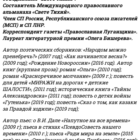
Составитель Международного православного
альманаха «Свете Тихий».
Член СП России, Республиканского союза писателей
(МСП) и СП ЛНР.
Корреспондент газеты «Православная Луганщина»
.
Лауреат литературной премии «Олега Бишерева».
Автор поэтических сборников: «Народом можно
пренебречь?» (2007 год); «Как начинается весна?»
(2009 год); «Рождение Новороссии» (2016 год).
Автор
книг (крупная проза): роман «Ольга» (2010 год);
роман «Красноречивое молчание» (2009 г.); повесть
для детей «МИРАЖИ на дорогах + детские
ШАЛОСТИ», (2011 год); историческая книга «Тайны
Александровска» (2011 год); повесть о детях войны
«Гутенька» (2019 год); повесть «Сказ о том, как казаки
за Правдой ходили» (2019 год);
Автор пьес: о В.И. Дале «Напутное на все времена»
(2009 г); пьеса в стихах «ПсевдоСовесть нашего
времени» (2010 г.); пьеса «Ради мира на земле» (2015
год); пьеса «Отвоёванный выбор Донбасса» (2016 год);