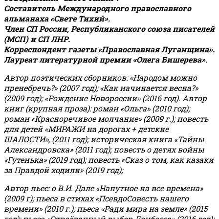
Составитель Международного православного
альманаха «Свете Тихий».
Член СП России, Республиканского союза писателей
(МСП) и СП ЛНР.
Корреспондент газеты «Православная Луганщина»
.
Лауреат литературной премии «Олега Бишерева».
Автор поэтических сборников: «Народом можно
пренебречь?» (2007 год); «Как начинается весна?»
(2009 год); «Рождение Новороссии» (2016 год).
Автор
книг (крупная проза): роман «Ольга» (2010 год);
роман «Красноречивое молчание» (2009 г.); повесть
для детей «МИРАЖИ на дорогах + детские
ШАЛОСТИ», (2011 год); историческая книга «Тайны
Александровска» (2011 год); повесть о детях войны
«Гутенька» (2019 год); повесть «Сказ о том, как казаки
за Правдой ходили» (2019 год);
Автор пьес: о В.И. Дале «Напутное на все времена»
(2009 г); пьеса в стихах «ПсевдоСовесть нашего
времени» (2010 г.); пьеса «Ради мира на земле» (2015
год); пьеса «Отвоёванный выбор Донбасса» (2016 год);