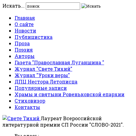
Искать...
Главная
О сайте
Новости
Публицистика
Проза
Поэзия
Авторы
Газета "Православная Луганщина "
Журнал "Свете Тихий"
Журнал "Уроки веры"
ДПЦ Нестора Летописца
Популярные записи
Храмы и святыни Ровеньковской епархии
Стиховизор
Контакты
Лауреат Всероссийской
литературной премии СП России "СЛОВО-2021".
Вы здесь: