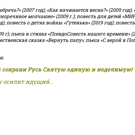
чь?» (2007 год); «Как начинается весна?» (2009 год); 
асноречивое молчание» (2009 г.); повесть для детей «МИ
 повесть о детях войны «Гутенька» (2019 год); повесть 
9 г); пьеса в стихах «ПсевдоСовесть нашего времени» (201
ственская сказка «Вернуть папу»; пьеса «С верой в Поб
н.
и сохрани Русь Святую единую и неделимую!
 осилит идущий...