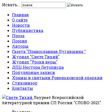
Искать...
Главная
О сайте
Новости
Публицистика
Проза
Поэзия
Авторы
Газета "Православная Луганщина "
Журнал "Свете Тихий"
Журнал "Уроки веры"
ДПЦ Нестора Летописца
Популярные записи
Храмы и святыни Ровеньковской епархии
Стиховизор
Контакты
Лауреат Всероссийской
литературной премии СП России "СЛОВО-2021".
Вы здесь: