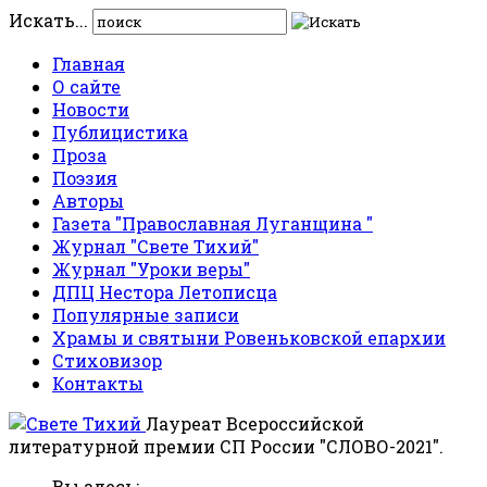
Искать...
Главная
О сайте
Новости
Публицистика
Проза
Поэзия
Авторы
Газета "Православная Луганщина "
Журнал "Свете Тихий"
Журнал "Уроки веры"
ДПЦ Нестора Летописца
Популярные записи
Храмы и святыни Ровеньковской епархии
Стиховизор
Контакты
Лауреат Всероссийской
литературной премии СП России "СЛОВО-2021".
Вы здесь: