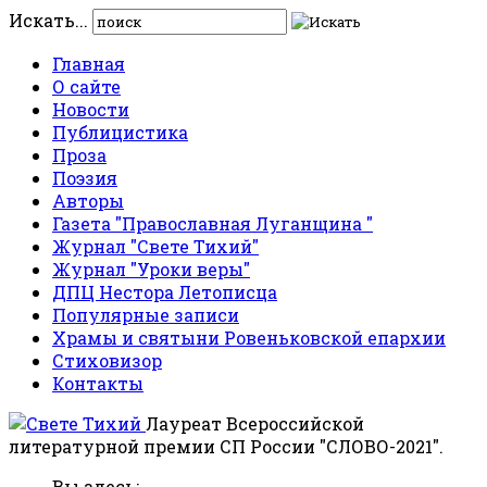
Искать...
Главная
О сайте
Новости
Публицистика
Проза
Поэзия
Авторы
Газета "Православная Луганщина "
Журнал "Свете Тихий"
Журнал "Уроки веры"
ДПЦ Нестора Летописца
Популярные записи
Храмы и святыни Ровеньковской епархии
Стиховизор
Контакты
Лауреат Всероссийской
литературной премии СП России "СЛОВО-2021".
Вы здесь: