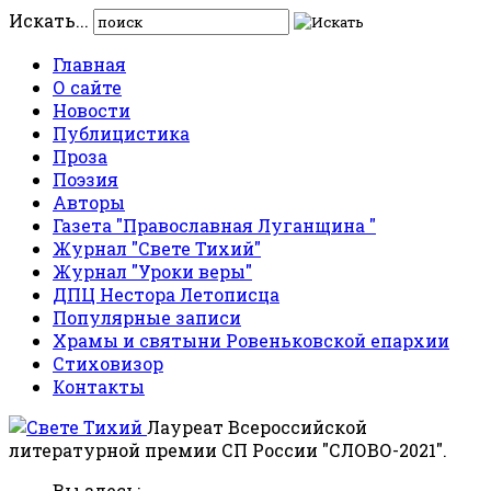
Искать...
Главная
О сайте
Новости
Публицистика
Проза
Поэзия
Авторы
Газета "Православная Луганщина "
Журнал "Свете Тихий"
Журнал "Уроки веры"
ДПЦ Нестора Летописца
Популярные записи
Храмы и святыни Ровеньковской епархии
Стиховизор
Контакты
Лауреат Всероссийской
литературной премии СП России "СЛОВО-2021".
Вы здесь: