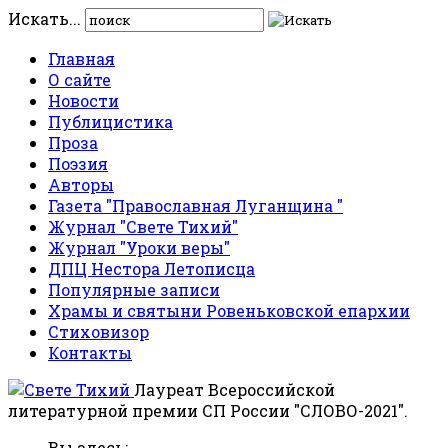
Искать...
Главная
О сайте
Новости
Публицистика
Проза
Поэзия
Авторы
Газета "Православная Луганщина "
Журнал "Свете Тихий"
Журнал "Уроки веры"
ДПЦ Нестора Летописца
Популярные записи
Храмы и святыни Ровеньковской епархии
Стиховизор
Контакты
Лауреат Всероссийской
литературной премии СП России "СЛОВО-2021".
Вы здесь: