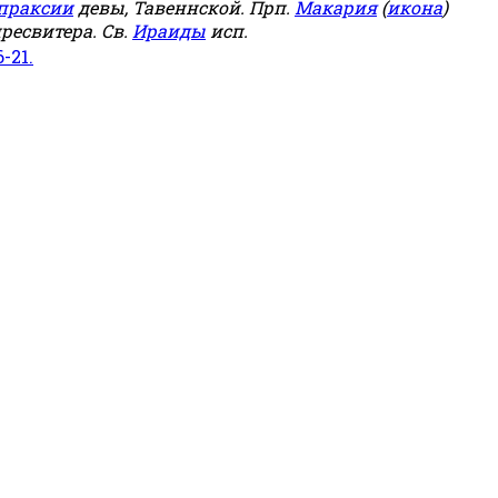
праксии
девы, Тавеннской. Прп.
Макария
(
икона
)
ресвитера. Св.
Ираиды
исп.
6-21.