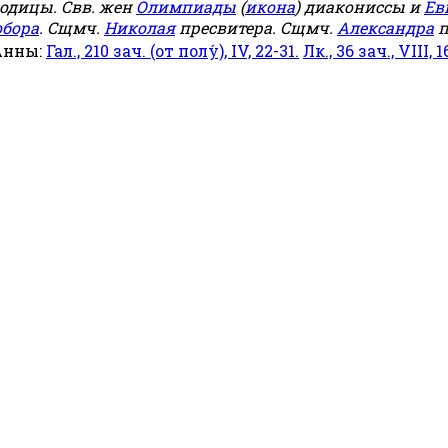
родицы. Свв. жен
Олимпиады
(
икона
) диакониссы и
Ев
обора
. Сщмч.
Николая
пресвитера. Сщмч.
Александра
п
Анны:
Гал., 210 зач. (от полу́), IV, 22-31.
Лк., 36 зач., VIII, 1