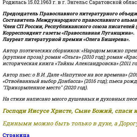
Родилась 15.02.1963 г. в г. Энгельс Саратовской обла
Председатель Православного литературного объедин
Составитель Международного православного альман
Член СП России, Республиканского союза писателей 
Корреспондент газеты «Православная Луганщина»
.
Лауреат литературной премии «Олега Бишерева».
Автор поэтических сборников: «Народом можно пренебре
(крупная проза): роман «Ольга» (2010 год); роман «Кр
историческая книга «Тайны Александровска» (2011 год);
Автор пьес: о В.И. Дале «Напутное на все времена» (200
«Отвоёванный выбор Донбасса» (2016 год); пьеса рожде
"Прикормленное место" (2020 год).
На стихи написано много душевных и духовных песе
Господи Иисусе Христе, Сыне Божий, спаси 
Едиными можно быть только в духе, а Дорогу
Страница