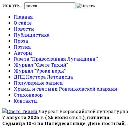
Искать...
Главная
О сайте
Новости
Публицистика
Проза
Поэзия
Авторы
Газета "Православная Луганщина "
Журнал "Свете Тихий"
Журнал "Уроки веры"
ДПЦ Нестора Летописца
Популярные записи
Храмы и святыни Ровеньковской епархии
Стиховизор
Контакты
Лауреат Всероссийской литературно
7 августа 2026 г. ( 25 июля ст.ст.), пятница.
Седмица 10-я по Пятидесятнице. День постный.