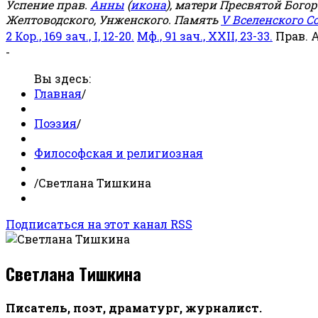
Успение прав.
Анны
(
икона
), матери Пресвятой Бого
Желтоводского, Унженского. Память
V Вселенского С
2 Кор., 169 зач., I, 12-20.
Мф., 91 зач., XXII, 23-33.
Прав. 
-
Вы здесь:
Главная
/
Поэзия
/
Философская и религиозная
/
Светлана Тишкина
Подписаться на этот канал RSS
Светлана Тишкина
Писатель, поэт, драматург, журналист.