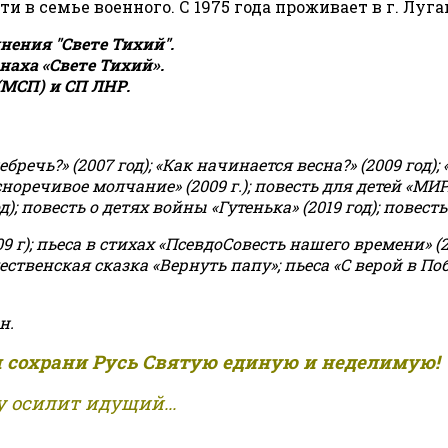
сти в семье военного. С 1975 года проживает в г. Луга
ения "Свете Тихий".
аха «Свете Тихий».
(МСП) и СП ЛНР.
чь?» (2007 год); «Как начинается весна?» (2009 год); 
асноречивое молчание» (2009 г.); повесть для детей «МИ
 повесть о детях войны «Гутенька» (2019 год); повесть 
9 г); пьеса в стихах «ПсевдоСовесть нашего времени» (201
ственская сказка «Вернуть папу»; пьеса «С верой в Поб
н.
и сохрани Русь Святую единую и неделимую!
 осилит идущий...