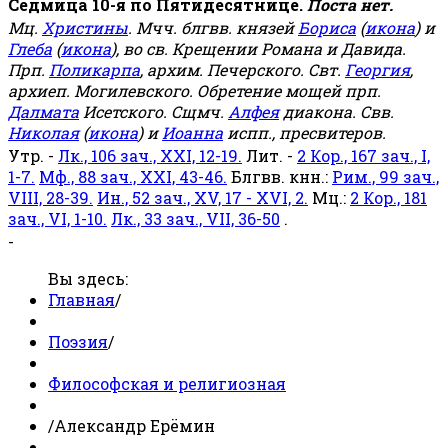
Седмица 10-я по Пятидесятнице.
Поста нет.
Мц.
Христины
. Мчч. блгвв. князей
Бориса
(
икона
) и
Глеба
(
икона
), во св. Крещении Романа и Давида.
Прп.
Поликарпа
, архим. Печерского. Свт.
Георгия
,
архиеп. Могилевского. Обретение мощей прп.
Далмата
Исетского. Сщмч.
Алфея
диакона. Свв.
Николая
(
икона
) и
Иоанна
испп., пресвитеров.
Утр. -
Лк., 106 зач., XXI, 12-19.
Лит. -
2 Кор., 167 зач., I,
1-7.
Мф., 88 зач., XXI, 43-46.
Блгвв. кнн.:
Рим., 99 зач.,
VIII, 28-39.
Ин., 52 зач., XV, 17 - XVI, 2.
Мц.:
2 Кор., 181
зач., VI, 1-10.
Лк., 33 зач., VII, 36-50
.
-
Вы здесь:
Главная
/
Поэзия
/
Философская и религиозная
/
Александр Ерёмин