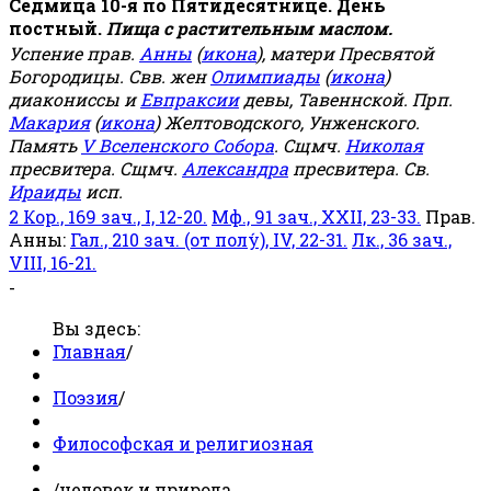
Седмица 10-я по Пятидесятнице. День
постный.
Пища с растительным маслом.
Успение прав.
Анны
(
икона
), матери Пресвятой
Богородицы. Свв. жен
Олимпиады
(
икона
)
диакониссы и
Евпраксии
девы, Тавеннской. Прп.
Макария
(
икона
) Желтоводского, Унженского.
Память
V Вселенского Собора
. Сщмч.
Николая
пресвитера. Сщмч.
Александра
пресвитера. Св.
Ираиды
исп.
2 Кор., 169 зач., I, 12-20.
Мф., 91 зач., XXII, 23-33.
Прав.
Анны:
Гал., 210 зач. (от полу́), IV, 22-31.
Лк., 36 зач.,
VIII, 16-21.
-
Вы здесь:
Главная
/
Поэзия
/
Философская и религиозная
/
человек и природа