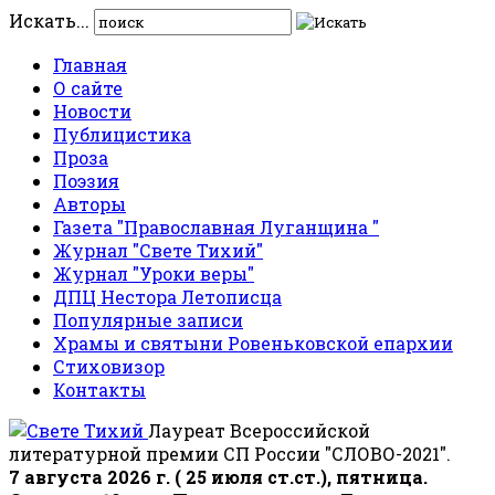
Искать...
Главная
О сайте
Новости
Публицистика
Проза
Поэзия
Авторы
Газета "Православная Луганщина "
Журнал "Свете Тихий"
Журнал "Уроки веры"
ДПЦ Нестора Летописца
Популярные записи
Храмы и святыни Ровеньковской епархии
Стиховизор
Контакты
Лауреат Всероссийской
литературной премии СП России "СЛОВО-2021".
7 августа 2026 г. ( 25 июля ст.ст.), пятница.