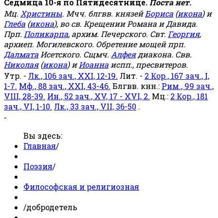
Седмица 10-я по Пятидесятнице.
Поста нет.
Мц.
Христины
. Мчч. блгвв. князей
Бориса
(
икона
) и
Глеба
(
икона
), во св. Крещении Романа и Давида.
Прп.
Поликарпа
, архим. Печерского. Свт.
Георгия
,
архиеп. Могилевского. Обретение мощей прп.
Далмата
Исетского. Сщмч.
Алфея
диакона. Свв.
Николая
(
икона
) и
Иоанна
испп., пресвитеров.
Утр. -
Лк., 106 зач., XXI, 12-19.
Лит. -
2 Кор., 167 зач., I,
1-7.
Мф., 88 зач., XXI, 43-46.
Блгвв. кнн.:
Рим., 99 зач.,
VIII, 28-39.
Ин., 52 зач., XV, 17 - XVI, 2.
Мц.:
2 Кор., 181
зач., VI, 1-10.
Лк., 33 зач., VII, 36-50
.
-
Вы здесь:
Главная
/
Поэзия
/
Философская и религиозная
/
добродетель