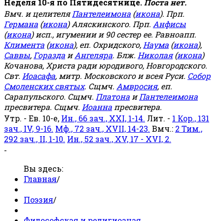
Неделя 10-я по Пятидесятнице.
Поста нет.
Вмч. и целителя
Пантелеимона
(
икона
). Прп.
Германа
(
икона
) Аляскинского. Прп.
Анфисы
(
икона
) исп., игумении и 90 сестер ее. Равноапп.
Климента
(
икона
), еп. Охридского,
Наума
(
икона
),
Саввы
,
Горазда
и
Ангеляра
. Блж.
Николая
(
икона
)
Кочанова, Христа ради юродивого, Новгородского.
Свт.
Иоасафа
, митр. Московского и всея Руси.
Собор
Смоленских святых
. Сщмч.
Амвросия
, еп.
Сарапульского. Сщмч.
Платона
и
Пантелеимона
пресвитера. Сщмч.
Иоанна
пресвитера.
Утр. - Ев. 10-е,
Ин., 66 зач., XXI, 1-14.
Лит. -
1 Кор., 131
зач., IV, 9-16.
Мф., 72 зач., XVII, 14-23.
Вмч.:
2 Тим.,
292 зач., II, 1-10.
Ин., 52 зач., XV, 17 - XVI, 2.
-
Вы здесь:
Главная
/
Поэзия
/
Философская и религиозная