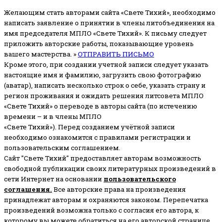
Желающим стать авторами сайта «Свете Тихий», необходимо
написать заявление о принятии в члены литобъединения на
имя председателя МПЛО «Свете Тихий».
К письму следует
приложить авторские работы, показывающие уровень
вашего мастерства. »
ОТПРАВИТЬ ПИСЬМО
Кроме этого, при создании учетной записи следует указать
настоящие имя и фамилию, загрузить свою фотографию
(аватар), написать несколько строк о себе, указать страну и
регион проживания и ожидать решения литсовета МПЛО
«Свете Тихий» о переводе в авторы сайта (по истечению
времени – и в члены МПЛО
«Свете Тихий»). Перед созданием учётной записи
необходимо ознакомится с правилами регистрации и
пользовательским соглашением.
Сайт "Свете Тихий" предоставляет авторам возможность
свободной публикации своих литературных произведений в
сети Интернет на основании
пользовательского
соглашени
я
.
Все авторские права на произведения
принадлежат авторам и охраняются законом.
Перепечатка
произведений возможна только с согласия его автора, к
которому вы можете обратиться на его авторской странице.