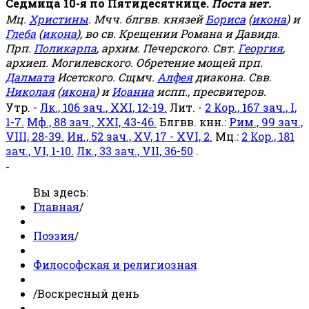
Седмица 10-я по Пятидесятнице.
Поста нет.
Мц.
Христины
. Мчч. блгвв. князей
Бориса
(
икона
) и
Глеба
(
икона
), во св. Крещении Романа и Давида.
Прп.
Поликарпа
, архим. Печерского. Свт.
Георгия
,
архиеп. Могилевского. Обретение мощей прп.
Далмата
Исетского. Сщмч.
Алфея
диакона. Свв.
Николая
(
икона
) и
Иоанна
испп., пресвитеров.
Утр. -
Лк., 106 зач., XXI, 12-19.
Лит. -
2 Кор., 167 зач., I,
1-7.
Мф., 88 зач., XXI, 43-46.
Блгвв. кнн.:
Рим., 99 зач.,
VIII, 28-39.
Ин., 52 зач., XV, 17 - XVI, 2.
Мц.:
2 Кор., 181
зач., VI, 1-10.
Лк., 33 зач., VII, 36-50
.
-
Вы здесь:
Главная
/
Поэзия
/
Философская и религиозная
/
Воскресный день