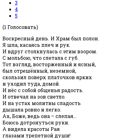
3
4
5
(1 Голосовать)
Воскресный день. И Храм был полон.
Я шла, касаясь плеч и рук.
И вдруг столкнулась с этим взором.
С мольбою, что слетала с губ.
Тот взгляд, восторженный и ясный,
был отрешённый, неземной,
скользил поверх платочков ярких
и уходил туда, домой.
И нёс с собой общенья радость.
И отвечал на зов светло.
И на устах молитвы сладость
дышала ровно и легко.
Ах, Боже, ведь она – слепая…
Боюсь дотронуться руки.
А видела красоты Рая
глазами трепетной души!