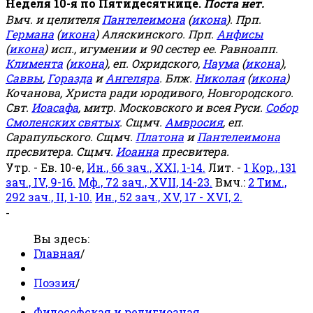
Неделя 10-я по Пятидесятнице.
Поста нет.
Вмч. и целителя
Пантелеимона
(
икона
). Прп.
Германа
(
икона
) Аляскинского. Прп.
Анфисы
(
икона
) исп., игумении и 90 сестер ее. Равноапп.
Климента
(
икона
), еп. Охридского,
Наума
(
икона
),
Саввы
,
Горазда
и
Ангеляра
. Блж.
Николая
(
икона
)
Кочанова, Христа ради юродивого, Новгородского.
Свт.
Иоасафа
, митр. Московского и всея Руси.
Собор
Смоленских святых
. Сщмч.
Амвросия
, еп.
Сарапульского. Сщмч.
Платона
и
Пантелеимона
пресвитера. Сщмч.
Иоанна
пресвитера.
Утр. - Ев. 10-е,
Ин., 66 зач., XXI, 1-14.
Лит. -
1 Кор., 131
зач., IV, 9-16.
Мф., 72 зач., XVII, 14-23.
Вмч.:
2 Тим.,
292 зач., II, 1-10.
Ин., 52 зач., XV, 17 - XVI, 2.
-
Вы здесь:
Главная
/
Поэзия
/
Философская и религиозная