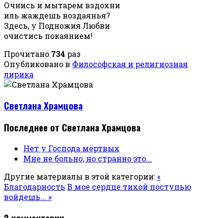
Очнись и мытарем вздохни
иль жаждешь воздаянья?
Здесь, у Подножия Любви
очистись покаянием
!
Прочитано
734
раз
Опубликовано в
Философская и религиозная
лирика
Светлана Храмцова
Последнее от Светлана Храмцова
Нет у Господа мёртвых
Мне не больно, но странно это...
Другие материалы в этой категории:
«
Благодарность
В мое сердце тихой поступью
войдешь... »
2
комментарии