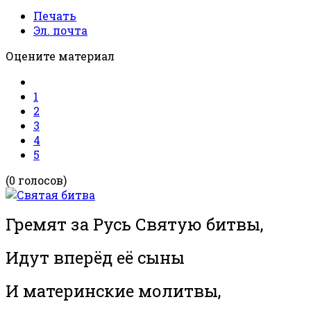
Печать
Эл. почта
Оцените материал
1
2
3
4
5
(0 голосов)
Гремят за Русь Святую битвы,
Идут вперёд её сыны
И материнские молитвы,