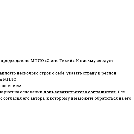
 председателя МПЛО «Свете Тихий».
К письму следует
писать несколько строк о себе, указать страну и регион
ены МПЛО
глашением.
тернет на основании
пользовательского соглашени
я
.
Все
согласия его автора, к которому вы можете обратиться на его