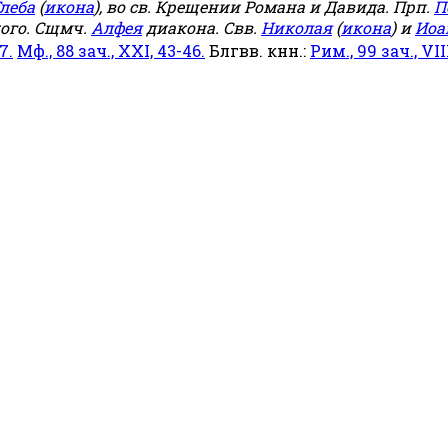
леба
(
икона
), во св. Крещении Романа и Давида. Прп.
П
ого. Сщмч.
Алфея
диакона. Свв.
Николая
(
икона
) и
Иоа
7.
Мф., 88 зач., XXI, 43-46.
Блгвв. кнн.:
Рим., 99 зач., VIII