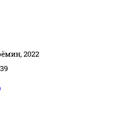
рёмин, 2022
039
а