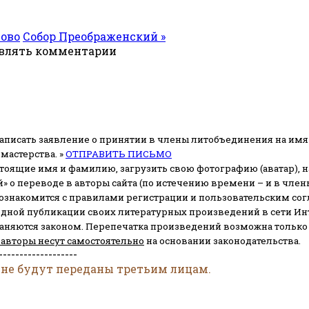
лово
Собор Преображенский »
авлять комментарии
аписать заявление о принятии в члены литобъединения на имя
мастерства. »
ОТПРАВИТЬ ПИСЬМО
стоящие имя и фамилию, загрузить свою фотографию (аватар), на
» о переводе в авторы сайта (по истечению времени – и в чл
 ознакомится с правилами регистрации и пользовательским со
одной публикации своих литературных произведений в сети Ин
раняются законом.
Перепечатка произведений возможна только с 
 авторы несут самостоятельно
на основании законодательства.
-------------------
 не будут переданы третьим лицам.