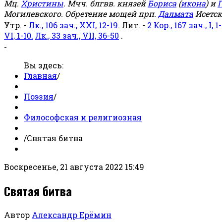
Мц.
Христины
. Мчч. блгвв. князей
Бориса
(
икона
) и
Г
Могилевского. Обретение мощей прп.
Далмата
Исетск
Утр. -
Лк., 106 зач., XXI, 12-19.
Лит. -
2 Кор., 167 зач., I, 1-
VI, 1-10.
Лк., 33 зач., VII, 36-50
.
-
Вы здесь:
Главная
/
Поэзия
/
Философская и религиозная
/
Святая битва
Воскресенье, 21 августа 2022 15:49
Святая битва
Автор
Александр Ерёмин