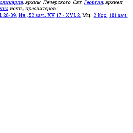
оликарпа
, архим. Печерского. Свт.
Георгия
, архиеп.
нна
испп., пресвитеров.
, 28-39.
Ин., 52 зач., XV, 17 - XVI, 2.
Мц.:
2 Кор., 181 зач.,