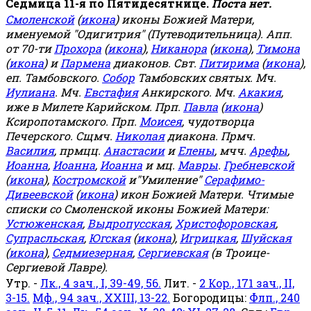
Седмица 11-я по Пятидесятнице.
Поста нет.
Смоленской
(
икона
) иконы Божией Матери,
именуемой "Одигитрия" (Путеводительница). Апп.
от 70-ти
Прохора
(
икона
),
Никанора
(
икона
),
Тимона
(
икона
) и
Пармена
диаконов. Свт.
Питирима
(
икона
),
еп. Тамбовского.
Собор
Тамбовских святых. Мч.
Иулиана
. Мч.
Евстафия
Анкирского. Мч.
Акакия
,
иже в Милете Карийском. Прп.
Павла
(
икона
)
Ксиропотамского. Прп.
Моисея
, чудотворца
Печерского. Сщмч.
Николая
диакона. Прмч.
Василия
, прмцц.
Анастасии
и
Елены
, мчч.
Арефы
,
Иоанна
,
Иоанна
,
Иоанна
и мц.
Мавры
.
Гребневской
(
икона
),
Костромской
и"Умиление"
Серафимо-
Дивеевской
(
икона
) икон Божией Матери. Чтимые
списки со Смоленской иконы Божией Матери:
Устюженская
,
Выдропусская
,
Христофоровская
,
Супрасльская
,
Югская
(
икона
),
Игрицкая
,
Шуйская
(
икона
),
Седмиезерная
,
Сергиевская
(в Троице-
Сергиевой Лавре).
Утр. -
Лк., 4 зач., I, 39-49, 56.
Лит. -
2 Кор., 171 зач., II,
3-15.
Мф., 94 зач., XXIII, 13-22.
Богородицы:
Флп., 240