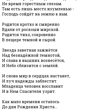
Не время горестным слезам.
Там есть лишь место изумленью -
Господь сойдёт на землю к нам.
Родится кротко и смиренно
Вдали от роскоши мирской.
Родится тихо, сокровенно
В пещере темной и сырой.
Звезда заветная зажжётся
Над безнадёжной темнотой,
И слава в вышних вознесётся,
И Небо сблизится с землёй.
И снова мир в сердцах настанет,
И луч надежды заблестит.
Младенца человек восславит
И в Нем Спасителя узрит.
Как мало времени осталось
До дня Рождения Христа...