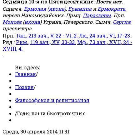
Седмица 10-я по Пятидесятнице.
Поста нет.
Сщмчч.
Ермолая
(
икона
),
Ермиппа
и
Ермократа
,
иереев Никомидийских. Прмц.
Параскевы
. Прп.
Моисея
(
икона
) Угрина, Печерского. Сщмч.
Сергия
пресвитера.
Прп.:
Гал., 213 зач., V, 22 - VI, 2.
Лк., 24 зач., VI, 17-23
.
Ряд.:
Рим., 119 зач., XV, 30-33.
Мф., 73 зач., XVII, 24 -
XVIII, 4.
-
Вы здесь:
Главная
/
Поэзия
/
Философская и религиозная
/
Годы наши быстротечные
Среда, 30 апреля 2014 11:31