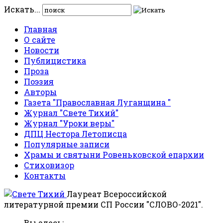
Искать...
Главная
О сайте
Новости
Публицистика
Проза
Поэзия
Авторы
Газета "Православная Луганщина "
Журнал "Свете Тихий"
Журнал "Уроки веры"
ДПЦ Нестора Летописца
Популярные записи
Храмы и святыни Ровеньковской епархии
Стиховизор
Контакты
Лауреат Всероссийской
литературной премии СП России "СЛОВО-2021".
Вы здесь: