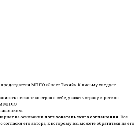
 председателя МПЛО «Свете Тихий».
К письму следует
писать несколько строк о себе, указать страну и регион
ены МПЛО
глашением.
тернет на основании
пользовательского соглашени
я
.
Все
согласия его автора, к которому вы можете обратиться на его