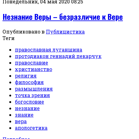
Понедельник, 04 мая 2020 08:25
Незнание Веры – безразличие к Вере
Опубликовано в
Публицистика
Теги
православная луганщина
протодиакон геннадий пекарчук
православие
христианство
религия
философия
размышления
точка зрения
богословие
незнание
знание
вера
апологетика