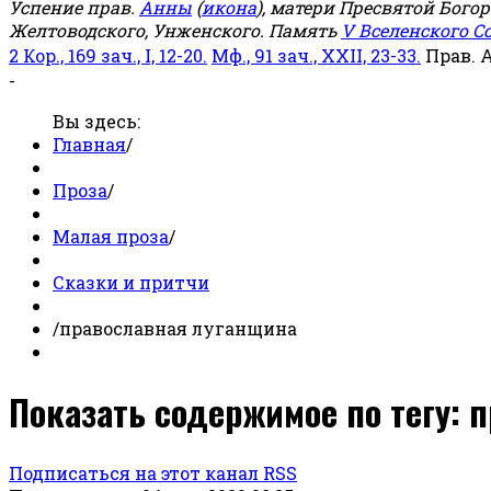
Успение прав.
Анны
(
икона
), матери Пресвятой Бого
Желтоводского, Унженского. Память
V Вселенского С
2 Кор., 169 зач., I, 12-20.
Мф., 91 зач., XXII, 23-33.
Прав. 
-
Вы здесь:
Главная
/
Проза
/
Малая проза
/
Сказки и притчи
/
православная луганщина
Показать содержимое по тегу:
Подписаться на этот канал RSS