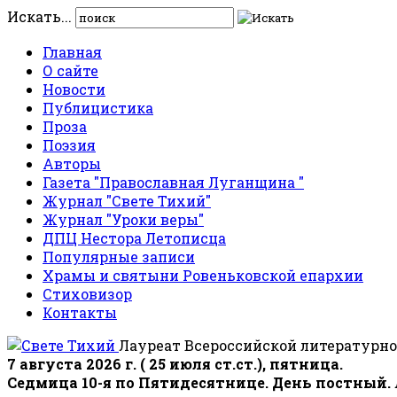
Искать...
Главная
О сайте
Новости
Публицистика
Проза
Поэзия
Авторы
Газета "Православная Луганщина "
Журнал "Свете Тихий"
Журнал "Уроки веры"
ДПЦ Нестора Летописца
Популярные записи
Храмы и святыни Ровеньковской епархии
Стиховизор
Контакты
Лауреат Всероссийской литературно
7 августа 2026 г. ( 25 июля ст.ст.), пятница.
Седмица 10-я по Пятидесятнице. День постный.