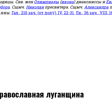
родицы. Свв. жен
Олимпиады
(
икона
) диакониссы и
Ев
обора
. Сщмч.
Николая
пресвитера. Сщмч.
Александра
п
Анны:
Гал., 210 зач. (от полу́), IV, 22-31.
Лк., 36 зач., VIII, 1
 православная луганщина