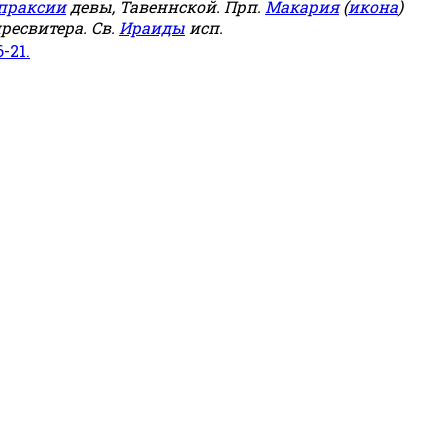
праксии
девы, Тавеннской. Прп.
Макария
(
икона
)
ресвитера. Св.
Ираиды
исп.
6-21.