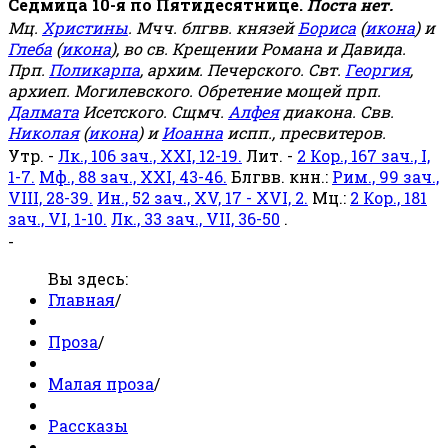
Седмица 10-я по Пятидесятнице.
Поста нет.
Мц.
Христины
. Мчч. блгвв. князей
Бориса
(
икона
) и
Глеба
(
икона
), во св. Крещении Романа и Давида.
Прп.
Поликарпа
, архим. Печерского. Свт.
Георгия
,
архиеп. Могилевского. Обретение мощей прп.
Далмата
Исетского. Сщмч.
Алфея
диакона. Свв.
Николая
(
икона
) и
Иоанна
испп., пресвитеров.
Утр. -
Лк., 106 зач., XXI, 12-19.
Лит. -
2 Кор., 167 зач., I,
1-7.
Мф., 88 зач., XXI, 43-46.
Блгвв. кнн.:
Рим., 99 зач.,
VIII, 28-39.
Ин., 52 зач., XV, 17 - XVI, 2.
Мц.:
2 Кор., 181
зач., VI, 1-10.
Лк., 33 зач., VII, 36-50
.
-
Вы здесь:
Главная
/
Проза
/
Малая проза
/
Рассказы