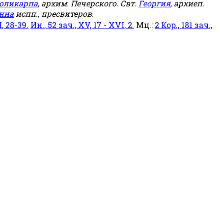
оликарпа
, архим. Печерского. Свт.
Георгия
, архиеп.
нна
испп., пресвитеров.
, 28-39.
Ин., 52 зач., XV, 17 - XVI, 2.
Мц.:
2 Кор., 181 зач.,