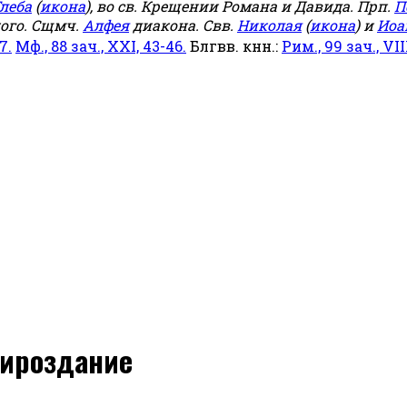
леба
(
икона
), во св. Крещении Романа и Давида. Прп.
П
ого. Сщмч.
Алфея
диакона. Свв.
Николая
(
икона
) и
Иоа
7.
Мф., 88 зач., XXI, 43-46.
Блгвв. кнн.:
Рим., 99 зач., VIII
мироздание