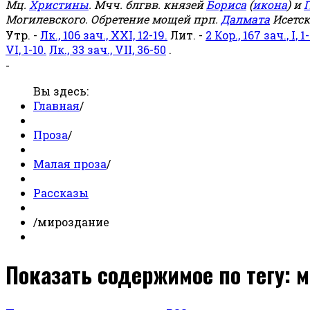
Мц.
Христины
. Мчч. блгвв. князей
Бориса
(
икона
) и
Г
Могилевского. Обретение мощей прп.
Далмата
Исетск
Утр. -
Лк., 106 зач., XXI, 12-19.
Лит. -
2 Кор., 167 зач., I, 1-
VI, 1-10.
Лк., 33 зач., VII, 36-50
.
-
Вы здесь:
Главная
/
Проза
/
Малая проза
/
Рассказы
/
мироздание
Показать содержимое по тегу: 