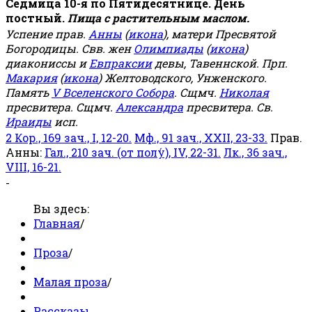
Седмица 10-я по Пятидесятнице. День
постный.
Пища с растительным маслом.
Успение прав.
Анны
(
икона
), матери Пресвятой
Богородицы. Свв. жен
Олимпиады
(
икона
)
диакониссы и
Евпраксии
девы, Тавеннской. Прп.
Макария
(
икона
) Желтоводского, Унженского.
Память
V Вселенского Собора
. Сщмч.
Николая
пресвитера. Сщмч.
Александра
пресвитера. Св.
Ираиды
исп.
2 Кор., 169 зач., I, 12-20.
Мф., 91 зач., XXII, 23-33.
Прав.
Анны:
Гал., 210 зач. (от полу́), IV, 22-31.
Лк., 36 зач.,
VIII, 16-21.
-
Вы здесь:
Главная
/
Проза
/
Малая проза
/
Рассказы