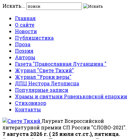
Искать...
Главная
О сайте
Новости
Публицистика
Проза
Поэзия
Авторы
Газета "Православная Луганщина "
Журнал "Свете Тихий"
Журнал "Уроки веры"
ДПЦ Нестора Летописца
Популярные записи
Храмы и святыни Ровеньковской епархии
Стиховизор
Контакты
Лауреат Всероссийской
литературной премии СП России "СЛОВО-2021".
7 августа 2026 г. ( 25 июля ст.ст.), пятница.