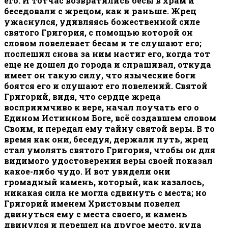
его. И тотчас возвратились бесы в храм и
беседовали с жрецом, как и раньше. Жрец
ужаснулся, удивляясь божественной силе
святого Григория, с помощью которой он
словом повелевает бесам и те слушают его;
поспешил снова за ним настиг его, когда тот
еще не дошел до города и спрашивал, откуда
имеет он такую силу, что языческие боги
боятся его и слушают его повелений. Святой
Григорий, видя, что сердце жреца
восприимчиво к вере, начал поучать его о
Едином Истинном Боге, всё создавшем словом
Своим, и передал ему тайну святой веры. В то
время как они, беседуя, держали путь, жрец
стал умолять святого Григория, чтобы он для
видимого удостоверения веры своей показал
какое-либо чудо. И вот увидели они
громадный камень, который, как казалось,
никакая сила не могла сдвинуть с места; но
Григорий именем Христовым повелел
двинуться ему с места своего, и камень
двинулся и перешел на другое место, куда