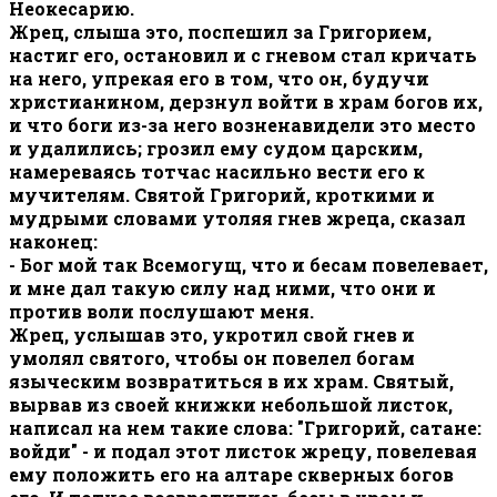
Неокесарию.
Жрец, слыша это, поспешил за Григорием,
настиг его, остановил и с гневом стал кричать
на него, упрекая его в том, что он, будучи
христианином, дерзнул войти в храм богов их,
и что боги из-за него возненавидели это место
и удалились; грозил ему судом царским,
намереваясь тотчас насильно вести его к
мучителям. Святой Григорий, кроткими и
мудрыми словами утоляя гнев жреца, сказал
наконец:
- Бог мой так Всемогущ, что и бесам повелевает,
и мне дал такую силу над ними, что они и
против воли послушают меня.
Жрец, услышав это, укротил свой гнев и
умолял святого, чтобы он повелел богам
языческим возвратиться в их храм. Святый,
вырвав из своей книжки небольшой листок,
написал на нем такие слова: "Григорий, сатане:
войди" - и подал этот листок жрецу, повелевая
ему положить его на алтаре скверных богов