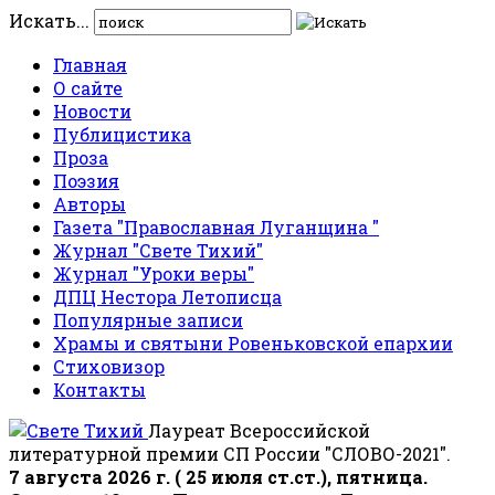
Искать...
Главная
О сайте
Новости
Публицистика
Проза
Поэзия
Авторы
Газета "Православная Луганщина "
Журнал "Свете Тихий"
Журнал "Уроки веры"
ДПЦ Нестора Летописца
Популярные записи
Храмы и святыни Ровеньковской епархии
Стиховизор
Контакты
Лауреат Всероссийской
литературной премии СП России "СЛОВО-2021".
7 августа 2026 г. ( 25 июля ст.ст.), пятница.