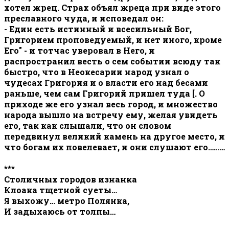
хотел жрец. Страх объял жреца при виде этого
преславного чуда, и исповедал он:
- Един есть истинный и всесильный Бог,
Григорием проповедуемый, и нет иного, кроме
Его" - и тотчас уверовал в Него, и
распространил весть о сем событии всюду так
быстро, что в Неокесарии народ узнал о
чудесах Григория и о власти его над бесами
раньше, чем сам Григорий пришел туда [. О
приходе же его узнал весь город, и множество
народа вышло на встречу ему, желая увидеть
его, так как слышали, что он словом
передвинул великий камень на другое место, и
что богам их повелевает, и они слушают его………
***
Столичных городов изнанка
Клоака тщетной суеты…
Я выхожу… метро Полянка,
И задыхаюсь от толпы…