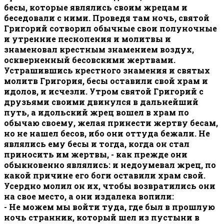
бесы, которые являлись своим жрецам и
беседовали с ними. Проведя там ночь, святой
Григорий сотворил обычные свои полуночные
и утренние песнопения и молитвы и
знаменовал крестным знамением воздух,
оскверненный бесовскими жертвами.
Устрашившись крестного знамения и святых
молитв Григория, бесы оставили свой храм и
идолов, и исчезли. Утром святой Григорий с
друзьями своими двинулся в дальнейший
путь, а идольский жрец вошел в храм по
обычаю своему, желая принести жертву бесам,
но не нашел бесов, ибо они оттуда бежали. Не
являлись ему бесы и тогда, когда он стал
приносить им жертвы, - как прежде они
обыкновенно являлись: и недоумевал жрец, по
какой причине его боги оставили храм свой.
Усердно молил он их, чтобы возвратились они
на свое место, а они издалека вопили:
- Не можем мы войти туда, где был в прошлую
ночь странник, который шел из пустыни в