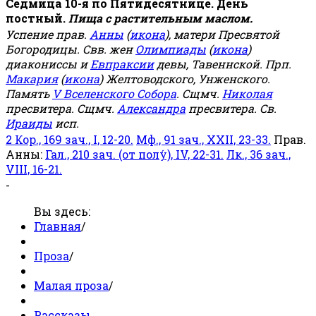
Седмица 10-я по Пятидесятнице. День
постный.
Пища с растительным маслом.
Успение прав.
Анны
(
икона
), матери Пресвятой
Богородицы. Свв. жен
Олимпиады
(
икона
)
диакониссы и
Евпраксии
девы, Тавеннской. Прп.
Макария
(
икона
) Желтоводского, Унженского.
Память
V Вселенского Собора
. Сщмч.
Николая
пресвитера. Сщмч.
Александра
пресвитера. Св.
Ираиды
исп.
2 Кор., 169 зач., I, 12-20.
Мф., 91 зач., XXII, 23-33.
Прав.
Анны:
Гал., 210 зач. (от полу́), IV, 22-31.
Лк., 36 зач.,
VIII, 16-21.
-
Вы здесь:
Главная
/
Проза
/
Малая проза
/
Рассказы