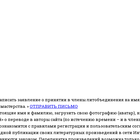
аписать заявление о принятии в члены литобъединения на имя
мастерства. »
ОТПРАВИТЬ ПИСЬМО
стоящие имя и фамилию, загрузить свою фотографию (аватар), на
» о переводе в авторы сайта (по истечению времени – и в чл
 ознакомится с правилами регистрации и пользовательским со
одной публикации своих литературных произведений в сети Ин
раняются законом.
Перепечатка произведений возможна только с 