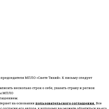
 председателя МПЛО «Свете Тихий».
К письму следует
писать несколько строк о себе, указать страну и регион
ены МПЛО
глашением.
тернет на основании
пользовательского соглашени
я
.
Все
согласия его автора, к которому вы можете обратиться на его