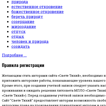
природа
естественное откровение
божественное откровение
беречь природу
созерцание
мироздание
отпуск
отдых
человек и природа
созидать
Подробнее ...
Правила регистрации
Желающим стать авторами сайта «Свете Тихий», необходимо н
приложить авторские работы, показывающие уровень вашего 
Кроме этого, при создании учетной записи следует указать на
проживания и ожидать решения литсовета МПЛО «Свете Тихий
«Свете Тихий»). Перед созданием учётной записи необходимо
Сайт "Свете Тихий" предоставляет авторам возможность своб
авторские права на произведения принадлежат авторам и ох