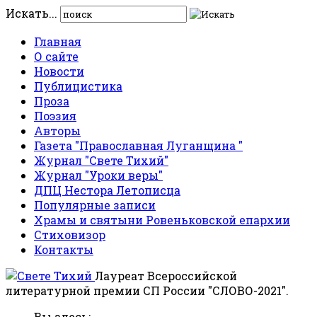
Искать...
Главная
О сайте
Новости
Публицистика
Проза
Поэзия
Авторы
Газета "Православная Луганщина "
Журнал "Свете Тихий"
Журнал "Уроки веры"
ДПЦ Нестора Летописца
Популярные записи
Храмы и святыни Ровеньковской епархии
Стиховизор
Контакты
Лауреат Всероссийской
литературной премии СП России "СЛОВО-2021".
Вы здесь: