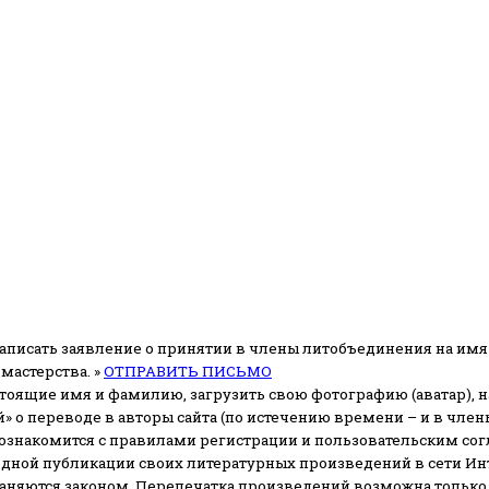
аписать заявление о принятии в члены литобъединения на имя
мастерства. »
ОТПРАВИТЬ ПИСЬМО
стоящие имя и фамилию, загрузить свою фотографию (аватар), на
» о переводе в авторы сайта (по истечению времени – и в чл
 ознакомится с правилами регистрации и пользовательским со
одной публикации своих литературных произведений в сети Ин
раняются законом.
Перепечатка произведений возможна только с 