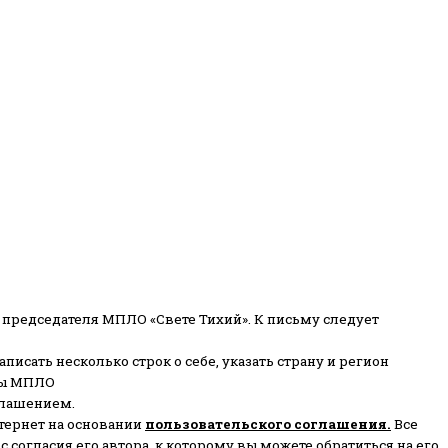
 председателя МПЛО «Свете Тихий».
К письму следует
писать несколько строк о себе, указать страну и регион
ены МПЛО
глашением.
тернет на основании
пользовательского соглашени
я
.
Все
согласия его автора, к которому вы можете обратиться на его