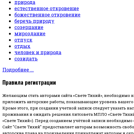
природа
естественное откровение
божественное откровение
беречь природу
созерцание
мироздание
отпуск
отдых
человек и природа
созидать
Подробнее ...
Правила регистрации
Желающим стать авторами сайта «Свете Тихий», необходимо н
приложить авторские работы, показывающие уровень вашего 
Кроме этого, при создании учетной записи следует указать на
проживания и ожидать решения литсовета МПЛО «Свете Тихий
«Свете Тихий»). Перед созданием учётной записи необходимо
Сайт "Свете Тихий" предоставляет авторам возможность своб
авторские права на произведения принадлежат авторам и ох