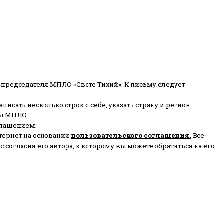
 председателя МПЛО «Свете Тихий».
К письму следует
писать несколько строк о себе, указать страну и регион
ены МПЛО
глашением.
тернет на основании
пользовательского соглашени
я
.
Все
согласия его автора, к которому вы можете обратиться на его