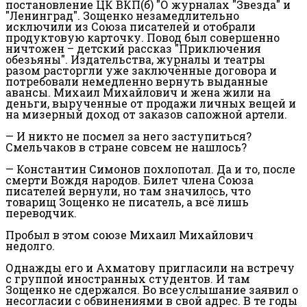
постановление ЦК ВКП(б) "О журналах "Звезда" и
"Ленинград". Зощенко незамедлительно
исключили из Союза писателей и отобрали
продуктовую карточку. Повод был совершенно
ничтожен – детский рассказ "Приключения
обезьяны". Издательства, журналы и театры
разом расторгли уже заключённые договора и
потребовали немедленно вернуть выданные
авансы. Михаил Михайлович и жена жили на
деньги, вырученные от продажи личных вещей и
на мизерный доход от заказов сапожной артели.
— И никто не посмел за него заступиться?
Смельчаков в стране совсем не нашлось?
— Константин Симонов похлопотал. Да и то, после
смерти Вождя народов. Билет члена Союза
писателей вернули, но там значилось, что
товарищ Зощенко не писатель, а всё лишь
переводчик.
Пробыл в этом союзе Михаил Михайлович
недолго.
Однажды его и Ахматову пригласили на встречу
с группой иностранных студентов. И там
Зощенко не сдержался. Во всеуслышание заявил о
несогласии с обвинениями в свой адрес. В те годы