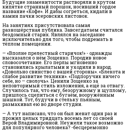
Будущие знаменитости растворяли в крутом
кипятке странный порошок, носивший гордое
название «Кофе». И дабы согреться, кидали в
камин пачки эсеровских листовок.
На занятиях присутствовала самая
разношёрстная публика. Завсегдатаем считался
бездомный старик. Являлся на заседание
исключительно для того, чтобы подремать в
тёплом помещении.
— «Вполне прелестный старичок!» - однажды
высказался о нём Зощенко. Породив новое
словосочетание. Его перлы мгновенно
становились крылатыми и уходили в народ.
«Довольно свинство с вашей стороны». «Блекота и
слабое развитие техники». «Подпоручик ничего
себе, но — сволочь». Ценили Зощенко за
неповторимый стиль изложения, а ещё за отвагу.
Случилось так, что ему, безоружному и щуплому,
пришлось сцепиться с бугаём, вооружённым
шашкой. Тот, будучи в стельку пьяным,
размахивал ею во дворе студии.
— А тут написано, что он был женат один раз и
прожил целых тридцать восемь лет со своей
Верой Владимировной. Неужели такое возможно
для популярного человека? -бесцеремонно