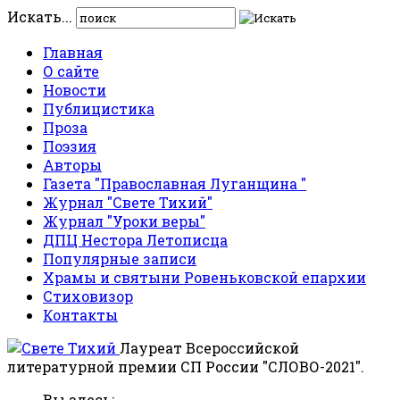
Искать...
Главная
О сайте
Новости
Публицистика
Проза
Поэзия
Авторы
Газета "Православная Луганщина "
Журнал "Свете Тихий"
Журнал "Уроки веры"
ДПЦ Нестора Летописца
Популярные записи
Храмы и святыни Ровеньковской епархии
Стиховизор
Контакты
Лауреат Всероссийской
литературной премии СП России "СЛОВО-2021".
Вы здесь: