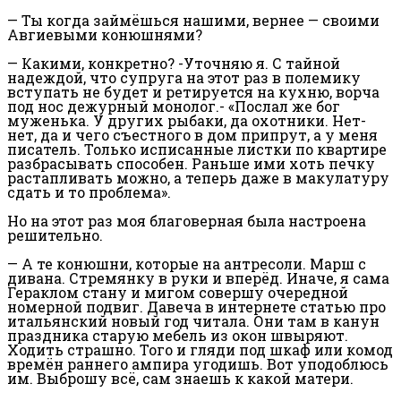
— Ты когда займёшься нашими, вернее — своими
Авгиевыми конюшнями?
— Какими, конкретно? -Уточняю я. С тайной
надеждой, что супруга на этот раз в полемику
вступать не будет и ретируется на кухню, ворча
под нос дежурный монолог.- «Послал же бог
муженька. У других рыбаки, да охотники. Нет-
нет, да и чего съестного в дом припрут, а у меня
писатель. Только исписанные листки по квартире
разбрасывать способен. Раньше ими хоть печку
растапливать можно, а теперь даже в макулатуру
сдать и то проблема».
Но на этот раз моя благоверная была настроена
решительно.
— А те конюшни, которые на антресоли. Марш с
дивана. Стремянку в руки и вперёд. Иначе, я сама
Гераклом стану и мигом совершу очередной
номерной подвиг. Давеча в интернете статью про
итальянский новый год читала. Они там в канун
праздника старую мебель из окон швыряют.
Ходить страшно. Того и гляди под шкаф или комод
времён раннего ампира угодишь. Вот уподоблюсь
им. Выброшу всё, сам знаешь к какой матери.