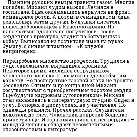
— Позиции русских немцы травили газом. Многие
погибли. Михаил чудом выжил. Лечился в
госпитале. Едва оклемавшись вернулся на фронт,
командовал ротой. А потом, в семнадцатом, одна
революция, затем другая. Будущий писатель
пошёл добровольцем в Красную армию. Но
навоеваться вдоволь не получилось. После
сердечного приступа, угодил на больничную
койку. Выписался из госпиталя имея на руках
бумагу, с синим штампом — «К службе
непригоден».
Перепробовал множество профессий. Трудился в
суде, сапожничал, выращивал кроликов.
Некоторое время числился сотрудником
уголовного розыска. И возможно сделал бы там
карьеру. Но последствие газовой атаки не прошло
бесследно. Отныне и до конца дней Михаил
сосуществовал с приобретённым пороком сердца.
Ещё будучи кадровым «уголовником», Михаил
стал захаживать в литературную студию. Сидел в
углу. В спорах и дискуссиях, не участвовал. Но
однажды решился. Прочёл рассказ. Слушатели
хохотали до слёз. Чуковский попросил Зощенко
принести ещё. И ознакомившись, вынес вердикт –
молодой человек обладает несомненными
способностями к литературе.