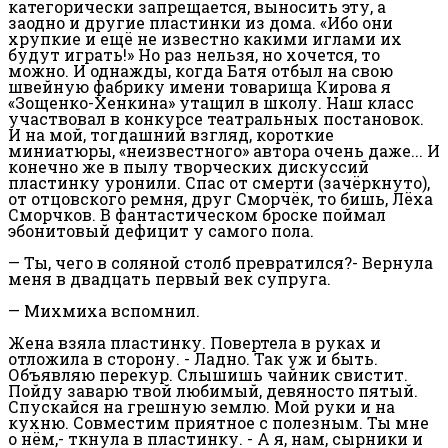
категорически запрещается, выносить эту, а
заодно и другие пластинки из дома. «Ибо они
хрупкие и ещё не известно какими иглами их
будут играть!» Но раз нельзя, но хочется, то
можно. И однажды, когда Батя отбыл на свою
швейную фабрику имени товарища Кирова я
«Зощенко-Хенкина» утащил в школу. Наш класс
участвовал в конкурсе театральных постановок.
И на мой, тогдашний взгляд, короткие
миниатюры, «неизвестного» автора очень даже... И
конечно же в пылу творческих дискуссий
пластинку уронили. Спас от смерти (зачёркнуто),
от отцовского ремня, друг Сморчёк, то бишь, Лёха
Сморчков. В фантастическом броске поймал
эбонитовый дефицит у самого пола.
— Ты, чего в соляной столб превратился?- Вернула
меня в двадцать первый век супруга.
— Михмиха вспомнил.
Жена взяла пластинку. Повертела в руках и
отложила в сторону. - Ладно. Так уж и быть.
Объявляю перекур. Слышишь чайник свистит.
Пойду заварю твой любимый, девяносто пятый.
Спускайся на грешную землю. Мой руки и на
кухню. Совместим приятное с полезным. Ты мне
о нём,- ткнула в пластинку. - А я, нам, сырники и