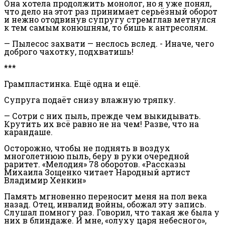
Она хотела продолжить монолог, но я уже понял,
что дело на этот раз принимает серьёзный оборот
и нежно отодвинув супругу стремглав метнулся
к тем самым конюшням, то бишь к антресолям.
— Пылесос захвати — неслось вслед. - Иначе, чего
доброго чахотку, подхватишь!
***
Грампластинка. Ещё одна и ещё.
Супруга подаёт снизу влажную тряпку.
— Сотри с них пыль, прежде чем выкидывать.
Крутить их всё равно не на чем! Разве, что на
карандаше.
Осторожно, чтобы не поднять в воздух
многолетнюю пыль, беру в руки очередной
раритет. «Мелодия» 78 оборотов. «Рассказы
Михаила Зощенко читает Народный артист
Владимир Хенкин»
Память мгновенно переносит меня на пол века
назад. Отец, инвалид войны, обожал эту запись.
Слушал помногу раз. Говорил, что такая же была у
них в блиндаже. И мне, «олуху царя небесного»,