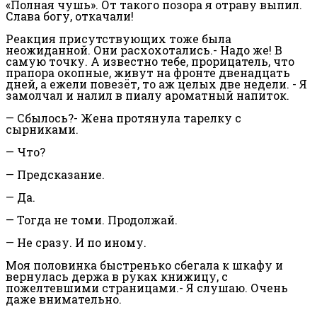
«Полная чушь». От такого позора я отраву выпил.
Слава богу, откачали!
Реакция присутствующих тоже была
неожиданной. Они расхохотались.- Надо же! В
самую точку. А известно тебе, прорицатель, что
прапора окопные, живут на фронте двенадцать
дней, а ежели повезёт, то аж целых две недели. - Я
замолчал и налил в пиалу ароматный напиток.
— Сбылось?- Жена протянула тарелку с
сырниками.
— Что?
— Предсказание.
— Да.
— Тогда не томи. Продолжай.
— Не сразу. И по иному.
Моя половинка быстренько сбегала к шкафу и
вернулась держа в руках книжицу, с
пожелтевшими страницами.- Я слушаю. Очень
даже внимательно.