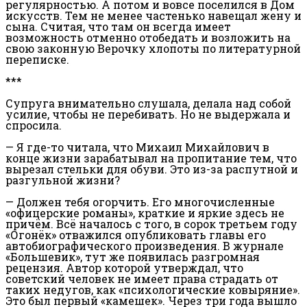
регулярностью. А потом и вовсе поселился в Дом
искусств. Тем не менее частенько навещал жену и
сына. Считая, что там он всегда имеет
возможность отменно отобедать и возложить на
свою законную Верочку хлопоты по литературной
переписке.
***
Супруга внимательно слушала, делала над собой
усилие, чтобы не перебивать. Но не выдержала и
спросила.
— Я где-то читала, что Михаил Михайлович в
конце жизни зарабатывал на пропитание тем, что
вырезал стельки для обуви. Это из-за распутной и
разгульной жизни?
— Должен тебя огорчить. Его многочисленные
«офицерские романы», краткие и яркие здесь не
причём. Всё началось с того, в сорок третьем году
«Огонёк» отважился опубликовать главы его
автобиографического произведения. В журнале
«Большевик», тут же появилась разгромная
рецензия. Автор которой утверждал, что
советский человек не имеет права страдать от
таких недугов, как «психологические ковыряние».
Это был первый «камешек». Через три года вышло