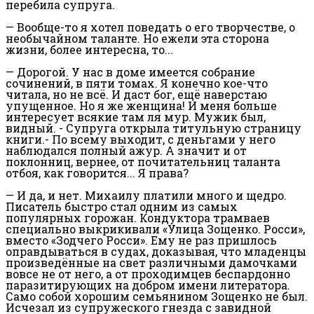
перебила супруга.
— Вообще-то я хотел поведать о его творчестве, о
необычайном таланте. Но ежели эта сторона
жизни, более интересна, то...
— Дорогой. У нас в доме имеется собрание
сочинений, в пяти томах. Я конечно кое-что
читала, но не всё. И даст бог, ещё наверстаю
упущенное. Но я же женщина! И меня больше
интересует всякие там ля мур. Мужик был,
видный. - Супруга открыла титульную страницу
книги.- По всему выходит, с деньгами у него
наблюдался полный ажур. А значит и от
поклонниц, вернее, от почитательниц таланта
отбоя, как говорится... Я права?
— И да, и нет. Михаилу платили много и щедро.
Писатель быстро стал одним из самых
популярных горожан. Кондуктора трамваев
специально выкрикивали «Улица Зощенко. Росси»,
вместо «Зодчего Росси». Ему не раз пришлось
оправдываться в судах, доказывая, что младенцы
произведённые на свет различными дамочками
вовсе не от него, а от проходимцев беспардонно
паразитирующих на добром имени литератора.
Само собой хорошим семьянином Зощенко не был.
Исчезал из супружеского гнезда с завидной