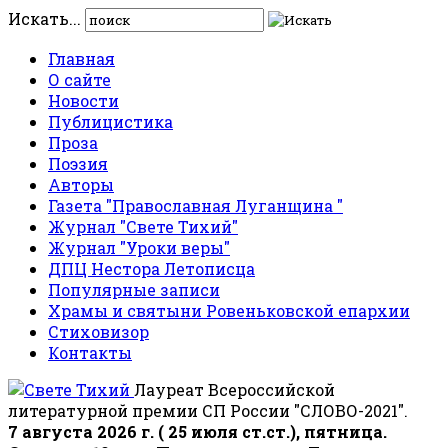
Искать...
Главная
О сайте
Новости
Публицистика
Проза
Поэзия
Авторы
Газета "Православная Луганщина "
Журнал "Свете Тихий"
Журнал "Уроки веры"
ДПЦ Нестора Летописца
Популярные записи
Храмы и святыни Ровеньковской епархии
Стиховизор
Контакты
Лауреат Всероссийской
литературной премии СП России "СЛОВО-2021".
7 августа 2026 г. ( 25 июля ст.ст.), пятница.