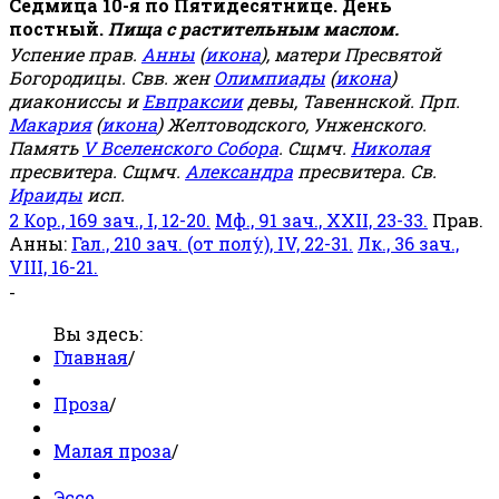
Седмица 10-я по Пятидесятнице. День
постный.
Пища с растительным маслом.
Успение прав.
Анны
(
икона
), матери Пресвятой
Богородицы. Свв. жен
Олимпиады
(
икона
)
диакониссы и
Евпраксии
девы, Тавеннской. Прп.
Макария
(
икона
) Желтоводского, Унженского.
Память
V Вселенского Собора
. Сщмч.
Николая
пресвитера. Сщмч.
Александра
пресвитера. Св.
Ираиды
исп.
2 Кор., 169 зач., I, 12-20.
Мф., 91 зач., XXII, 23-33.
Прав.
Анны:
Гал., 210 зач. (от полу́), IV, 22-31.
Лк., 36 зач.,
VIII, 16-21.
-
Вы здесь:
Главная
/
Проза
/
Малая проза
/
Эссе