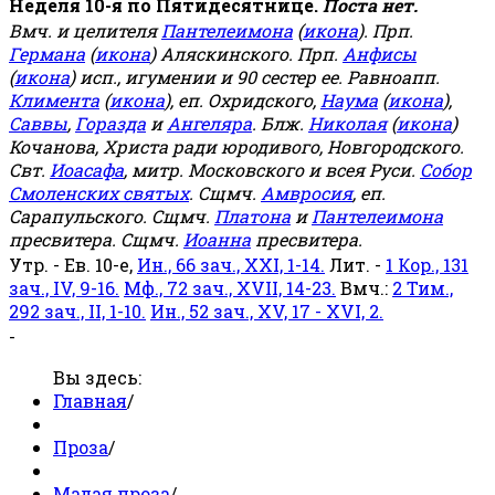
Неделя 10-я по Пятидесятнице.
Поста нет.
Вмч. и целителя
Пантелеимона
(
икона
). Прп.
Германа
(
икона
) Аляскинского. Прп.
Анфисы
(
икона
) исп., игумении и 90 сестер ее. Равноапп.
Климента
(
икона
), еп. Охридского,
Наума
(
икона
),
Саввы
,
Горазда
и
Ангеляра
. Блж.
Николая
(
икона
)
Кочанова, Христа ради юродивого, Новгородского.
Свт.
Иоасафа
, митр. Московского и всея Руси.
Собор
Смоленских святых
. Сщмч.
Амвросия
, еп.
Сарапульского. Сщмч.
Платона
и
Пантелеимона
пресвитера. Сщмч.
Иоанна
пресвитера.
Утр. - Ев. 10-е,
Ин., 66 зач., XXI, 1-14.
Лит. -
1 Кор., 131
зач., IV, 9-16.
Мф., 72 зач., XVII, 14-23.
Вмч.:
2 Тим.,
292 зач., II, 1-10.
Ин., 52 зач., XV, 17 - XVI, 2.
-
Вы здесь:
Главная
/
Проза
/
Малая проза
/