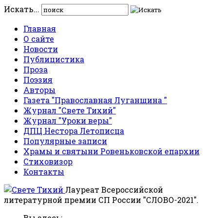
Искать...
Главная
О сайте
Новости
Публицистика
Проза
Поэзия
Авторы
Газета "Православная Луганщина "
Журнал "Свете Тихий"
Журнал "Уроки веры"
ДПЦ Нестора Летописца
Популярные записи
Храмы и святыни Ровеньковской епархии
Стиховизор
Контакты
Лауреат Всероссийской
литературной премии СП России "СЛОВО-2021".
Вы здесь: