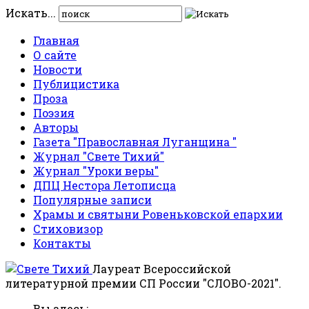
Искать...
Главная
О сайте
Новости
Публицистика
Проза
Поэзия
Авторы
Газета "Православная Луганщина "
Журнал "Свете Тихий"
Журнал "Уроки веры"
ДПЦ Нестора Летописца
Популярные записи
Храмы и святыни Ровеньковской епархии
Стиховизор
Контакты
Лауреат Всероссийской
литературной премии СП России "СЛОВО-2021".
Вы здесь: