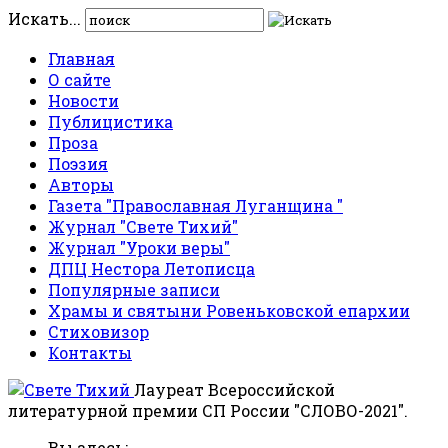
Искать...
Главная
О сайте
Новости
Публицистика
Проза
Поэзия
Авторы
Газета "Православная Луганщина "
Журнал "Свете Тихий"
Журнал "Уроки веры"
ДПЦ Нестора Летописца
Популярные записи
Храмы и святыни Ровеньковской епархии
Стиховизор
Контакты
Лауреат Всероссийской
литературной премии СП России "СЛОВО-2021".
Вы здесь: