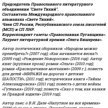
Председатель Православного литературного
объединения "Свете Тихий".
Составитель Международного православного
альманаха «Свете Тихий».
Член СП России, Республиканского союза писателей
(МСП) и СП ЛНР.
Корреспондент газеты «Православная Луганщина»
.
Лауреат литературной премии «Олега Бишерева».
Автор поэтических сборников: «Народом можно
пренебречь?» (2007 год); «Как начинается весна?»
(2009 год); «Рождение Новороссии» (2016 год).
Автор
книг (крупная проза): роман «Ольга» (2010 год);
роман «Красноречивое молчание» (2009 г.); повесть
для детей «МИРАЖИ на дорогах + детские
ШАЛОСТИ», (2011 год); историческая книга «Тайны
Александровска» (2011 год); повесть о детях войны
«Гутенька» (2019 год); повесть «Сказ о том, как казаки
за Правдой ходили» (2019 год);
Автор пьес: о В.И. Дале «Напутное на все времена»
(2009 г); пьеса в стихах «ПсевдоСовесть нашего