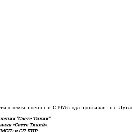
сти в семье военного. С 1975 года проживает в г. Луга
ения "Свете Тихий".
аха «Свете Тихий».
(МСП) и СП ЛНР.