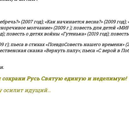
чь?» (2007 год); «Как начинается весна?» (2009 год); 
асноречивое молчание» (2009 г.); повесть для детей «МИ
 повесть о детях войны «Гутенька» (2019 год); повесть 
9 г); пьеса в стихах «ПсевдоСовесть нашего времени» (201
ственская сказка «Вернуть папу»; пьеса «С верой в Поб
н.
и сохрани Русь Святую единую и неделимую!
 осилит идущий...