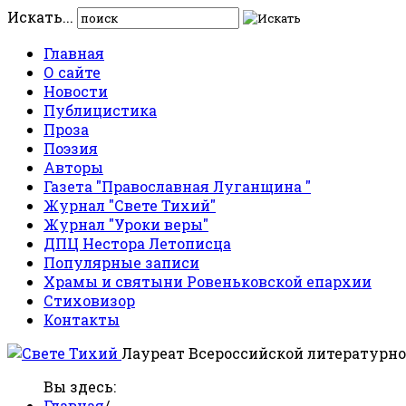
Искать...
Главная
О сайте
Новости
Публицистика
Проза
Поэзия
Авторы
Газета "Православная Луганщина "
Журнал "Свете Тихий"
Журнал "Уроки веры"
ДПЦ Нестора Летописца
Популярные записи
Храмы и святыни Ровеньковской епархии
Стиховизор
Контакты
Лауреат Всероссийской литературно
Вы здесь:
Главная
/