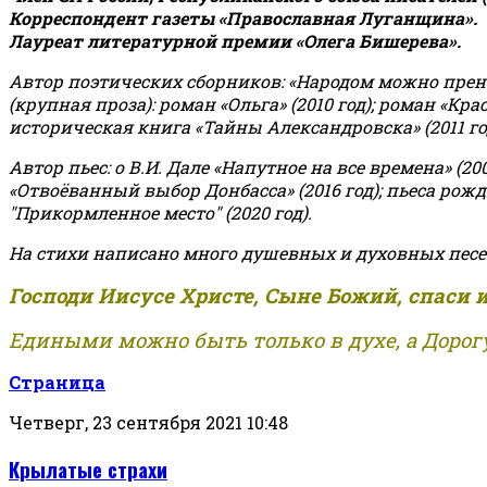
Корреспондент газеты «Православная Луганщина»
.
Лауреат литературной премии «Олега Бишерева».
Автор поэтических сборников: «Народом можно пренебре
(крупная проза): роман «Ольга» (2010 год); роман «Кр
историческая книга «Тайны Александровска» (2011 год);
Автор пьес: о В.И. Дале «Напутное на все времена» (200
«Отвоёванный выбор Донбасса» (2016 год); пьеса рожде
"Прикормленное место" (2020 год).
На стихи написано много душевных и духовных песе
Господи Иисусе Христе, Сыне Божий, спаси 
Едиными можно быть только в духе, а Дорогу
Страница
Четверг, 23 сентября 2021 10:48
Крылатые страхи