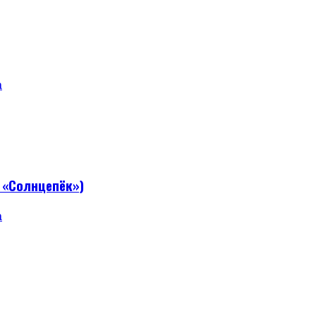
а
 «Солнцепёк»)
а