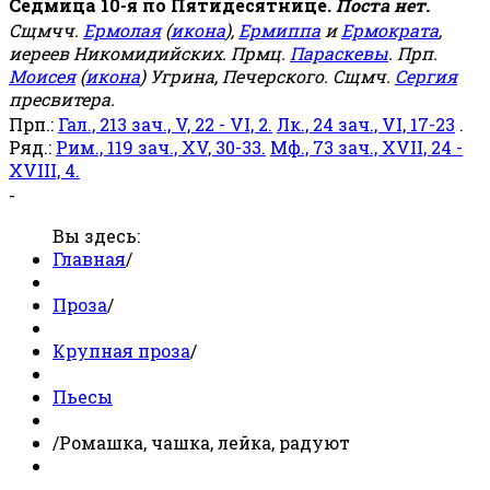
Седмица 10-я по Пятидесятнице.
Поста нет.
Сщмчч.
Ермолая
(
икона
),
Ермиппа
и
Ермократа
,
иереев Никомидийских. Прмц.
Параскевы
. Прп.
Моисея
(
икона
) Угрина, Печерского. Сщмч.
Сергия
пресвитера.
Прп.:
Гал., 213 зач., V, 22 - VI, 2.
Лк., 24 зач., VI, 17-23
.
Ряд.:
Рим., 119 зач., XV, 30-33.
Мф., 73 зач., XVII, 24 -
XVIII, 4.
-
Вы здесь:
Главная
/
Проза
/
Крупная проза
/
Пьесы
/
Ромашка, чашка, лейка, радуют