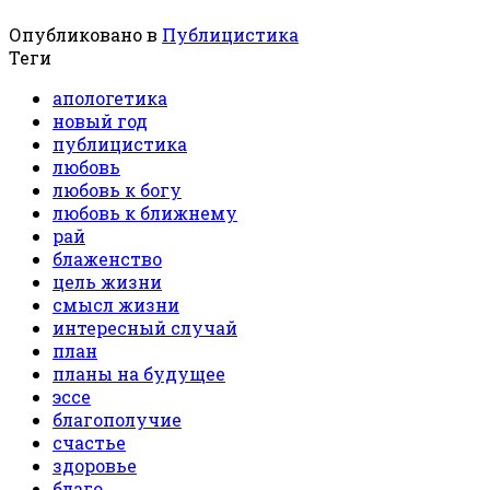
Опубликовано в
Публицистика
Теги
апологетика
новый год
публицистика
любовь
любовь к богу
любовь к ближнему
рай
блаженство
цель жизни
смысл жизни
интересный случай
план
планы на будущее
эссе
благополучие
счастье
здоровье
благо