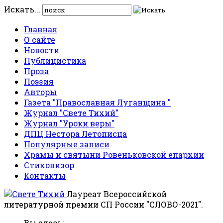
Искать...
Главная
О сайте
Новости
Публицистика
Проза
Поэзия
Авторы
Газета "Православная Луганщина "
Журнал "Свете Тихий"
Журнал "Уроки веры"
ДПЦ Нестора Летописца
Популярные записи
Храмы и святыни Ровеньковской епархии
Стиховизор
Контакты
Лауреат Всероссийской
литературной премии СП России "СЛОВО-2021".
Вы здесь: