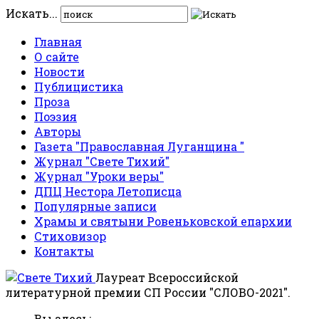
Искать...
Главная
О сайте
Новости
Публицистика
Проза
Поэзия
Авторы
Газета "Православная Луганщина "
Журнал "Свете Тихий"
Журнал "Уроки веры"
ДПЦ Нестора Летописца
Популярные записи
Храмы и святыни Ровеньковской епархии
Стиховизор
Контакты
Лауреат Всероссийской
литературной премии СП России "СЛОВО-2021".
Вы здесь: