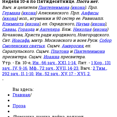
Неделя 10-я по Пятидесятнице.
Поста нет.
Вмч. и целителя
Пантелеимона
(
икона
). Прп.
Германа
(
икона
) Аляскинского. Прп.
Анфисы
(
икона
) исп., игумении и 90 сестер ее. Равноапп.
Климента
(
икона
), еп. Охридского,
Наума
(
икона
),
Саввы
,
Горазда
и
Ангеляра
. Блж.
Николая
(
икона
)
Кочанова, Христа ради юродивого, Новгородского.
Свт.
Иоасафа
, митр. Московского и всея Руси.
Собор
Смоленских святых
. Сщмч.
Амвросия
, еп.
Сарапульского. Сщмч.
Платона
и
Пантелеимона
пресвитера. Сщмч.
Иоанна
пресвитера.
Утр. - Ев. 10-е,
Ин., 66 зач., XXI, 1-14.
Лит. -
1 Кор., 131
зач., IV, 9-16.
Мф., 72 зач., XVII, 14-23.
Вмч.:
2 Тим.,
292 зач., II, 1-10.
Ин., 52 зач., XV, 17 - XVI, 2.
-
Вы здесь:
Главная
/
Проза
/
Ромашка, чашка, лейка, радуют