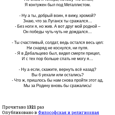
Я контужен был под Металлистом.
- Ну а ты, добрый воин, я вижу, хромой?
Знаю, что за Луганск ты сражался…
- Без ноги я, но жив. А вот друг мой родной –
Он победы чуть-чуть не дождался…
- Ты счастливый, солдат, ведь остался весь цел:
Ни снаряд не коснулся, ни пуля.
- Я в Дебальцево был, видел смерти прицел,
И с тех пор больше спать не могу я…
- Ну а если, скажите, вернуть всё назад?
Вы б уехали или остались?
- Что ж, пришлось бы нам снова пройти этот ад,
Мы за Родину вновь бы сражались!
Прочитано
1321
раз
Опубликовано в
Философская и религиозная