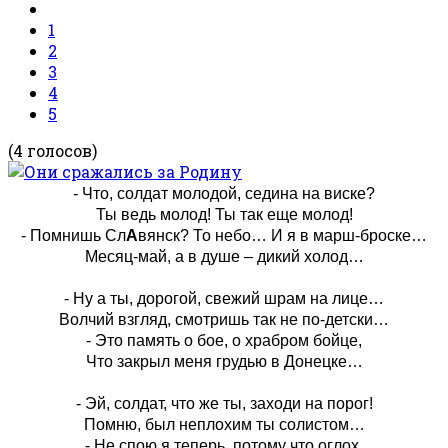
1
2
3
4
5
(4 голосов)
- Что, солдат молодой, седина на виске?
Ты ведь молод! Ты так еще молод!
- Помнишь Сл
А
вянск? То небо… И я в марш-броске…
Месяц-май, а в душе – дикий холод…
- Ну а ты, дорогой, свежий шрам на лице…
Волчий взгляд, смотришь так не по-детски…
- Это память о бое, о храбром бойце,
Что закрыл меня грудью в Донецке…
- Эй, солдат, что же ты, заходи на порог!
Помню, был неплохим ты солистом…
- Не спою я теперь, потому что оглох,