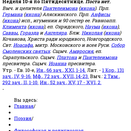
Неделя 10-я по Пятидесятнице.
Поста нет.
Вмч. и целителя
Пантелеимона
(
икона
). Прп.
Германа
(
икона
) Аляскинского. Прп.
Анфисы
(
икона
) исп., игумении и 90 сестер ее. Равноапп.
Климента
(
икона
), еп. Охридского,
Наума
(
икона
),
Саввы
,
Горазда
и
Ангеляра
. Блж.
Николая
(
икона
)
Кочанова, Христа ради юродивого, Новгородского.
Свт.
Иоасафа
, митр. Московского и всея Руси.
Собор
Смоленских святых
. Сщмч.
Амвросия
, еп.
Сарапульского. Сщмч.
Платона
и
Пантелеимона
пресвитера. Сщмч.
Иоанна
пресвитера.
Утр. - Ев. 10-е,
Ин., 66 зач., XXI, 1-14.
Лит. -
1 Кор., 131
зач., IV, 9-16.
Мф., 72 зач., XVII, 14-23.
Вмч.:
2 Тим.,
292 зач., II, 1-10.
Ин., 52 зач., XV, 17 - XVI, 2.
-
Вы здесь:
Главная
/
Поэзия
/
Философская и религиозная