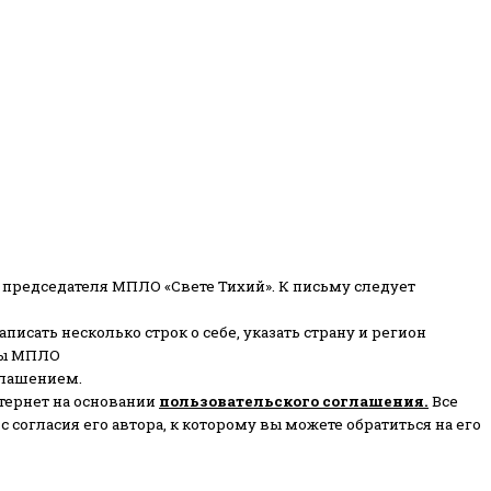
 председателя МПЛО «Свете Тихий».
К письму следует
писать несколько строк о себе, указать страну и регион
ены МПЛО
глашением.
тернет на основании
пользовательского соглашени
я
.
Все
согласия его автора, к которому вы можете обратиться на его