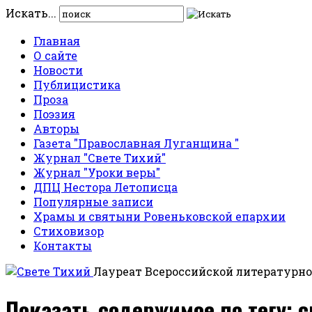
Искать...
Главная
О сайте
Новости
Публицистика
Проза
Поэзия
Авторы
Газета "Православная Луганщина "
Журнал "Свете Тихий"
Журнал "Уроки веры"
ДПЦ Нестора Летописца
Популярные записи
Храмы и святыни Ровеньковской епархии
Стиховизор
Контакты
Лауреат Всероссийской литературно
Показать содержимое по тегу: 