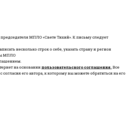
 председателя МПЛО «Свете Тихий».
К письму следует
писать несколько строк о себе, указать страну и регион
ены МПЛО
глашением.
тернет на основании
пользовательского соглашени
я
.
Все
согласия его автора, к которому вы можете обратиться на его