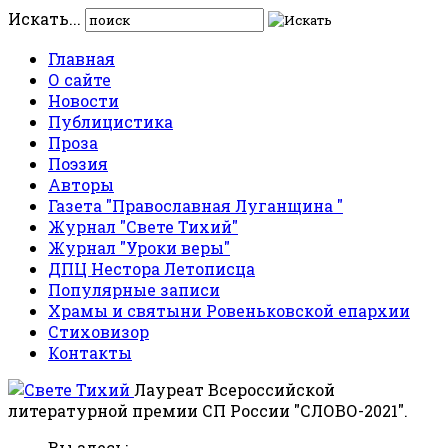
Искать...
Главная
О сайте
Новости
Публицистика
Проза
Поэзия
Авторы
Газета "Православная Луганщина "
Журнал "Свете Тихий"
Журнал "Уроки веры"
ДПЦ Нестора Летописца
Популярные записи
Храмы и святыни Ровеньковской епархии
Стиховизор
Контакты
Лауреат Всероссийской
литературной премии СП России "СЛОВО-2021".
Вы здесь: