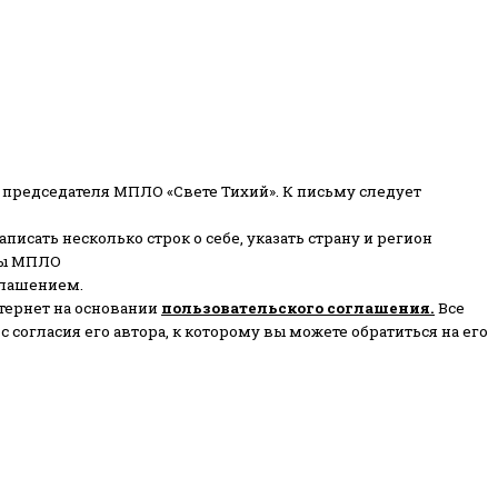
 председателя МПЛО «Свете Тихий».
К письму следует
писать несколько строк о себе, указать страну и регион
ены МПЛО
глашением.
тернет на основании
пользовательского соглашени
я
.
Все
согласия его автора, к которому вы можете обратиться на его