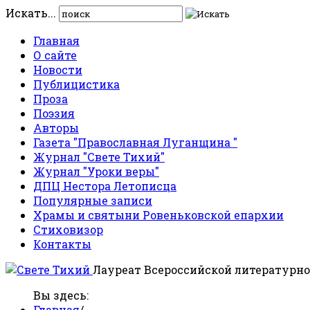
Искать...
Главная
О сайте
Новости
Публицистика
Проза
Поэзия
Авторы
Газета "Православная Луганщина "
Журнал "Свете Тихий"
Журнал "Уроки веры"
ДПЦ Нестора Летописца
Популярные записи
Храмы и святыни Ровеньковской епархии
Стиховизор
Контакты
Лауреат Всероссийской литературно
Вы здесь:
Главная
/