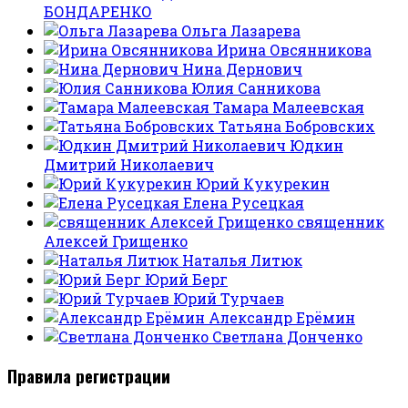
БОНДАРЕНКО
Ольга Лазарева
Ирина Овсянникова
Нина Дернович
Юлия Санникова
Тамара Малеевская
Татьяна Бобровских
Юдкин
Дмитрий Николаевич
Юрий Кукурекин
Елена Русецкая
священник
Алексей Грищенко
Наталья Литюк
Юрий Берг
Юрий Турчаев
Александр Ерёмин
Светлана Донченко
Правила регистрации