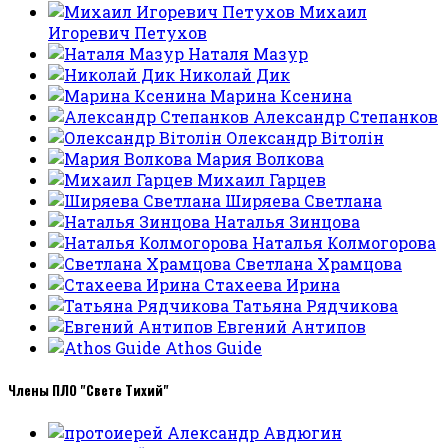
Михаил
Игоревич Петухов
Наталя Мазур
Николай Дик
Марина Ксенина
Александр Степанков
Олександр Вітолін
Мария Волкова
Михаил Гарцев
Ширяева Светлана
Наталья Зинцова
Наталья Колмогорова
Светлана Храмцова
Стахеева Ирина
Татьяна Рядчикова
Евгений Антипов
Athos Guide
Члены ПЛО "Свете Тихий"