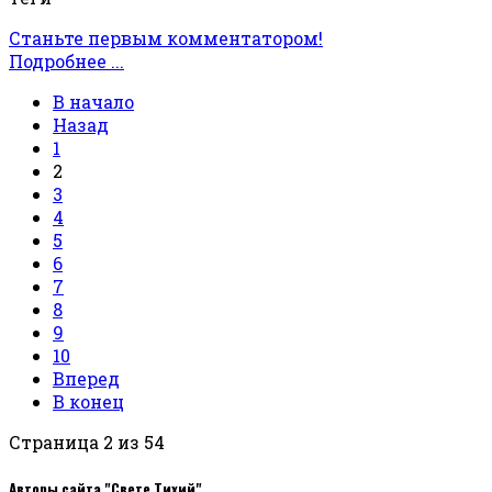
Станьте первым комментатором!
Подробнее ...
В начало
Назад
1
2
3
4
5
6
7
8
9
10
Вперед
В конец
Страница 2 из 54
Авторы сайта "Свете Тихий"