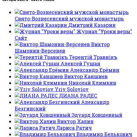
Свято-Вознесенский мужской монастырь
Дмитрий Казарин
Журнал "Уроки веры"
Сайт
Виктор
Шамонин-Версенев
Терентiй Травнiкъ
Алексей Гушан
Александр Ерёмин
Виктор Каншиев
Николай Климкин
Yriy Soloviov
ДИАНА РАДЕС
Александр
Безгинский
Эдуард Ковшевный
Виктор Халин
Лариса Ратич
Владимир Белькович