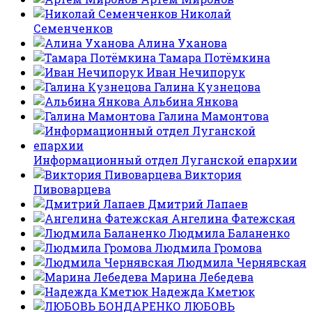
Николай
Семенченков
Алина Уханова
Тамара Потёмкина
Иван Нечипорук
Галина Кузнецова
Альбина Янкова
Галина Мамонтова
Информационный отдел Луганской епархии
Виктория
Пивоварцева
Дмитрий Лапаев
Ангелина Фатежская
Людмила Баланенко
Людмила Громова
Людмила Чернявская
Марина Лебедева
Надежда Кметюк
ЛЮБОВЬ