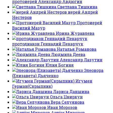
протоиерей Александр Авдюгин
Светлана Тишкина
иерей Андрей
Нестеров
Протоиерей
Василий Мазур
Ирина Журавлева
протодиакон Геннадий Пекарчук
Наталья Романова
Людмила Деева
Александр Лазутин
Юлия Богиня
Элеонора
(Елизавета) Дьяченко
Игумен
Герман(Скрыпник)
Лариса Даншина
Ольга Цвиркун
Вера Селуянова
Иван Морозов
Артём Миронов