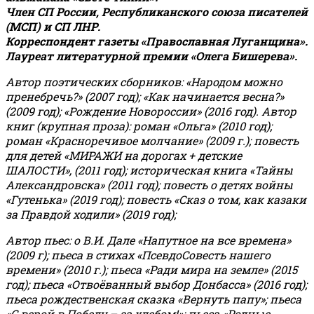
Член СП России, Республиканского союза писателей
(МСП) и СП ЛНР.
Корреспондент газеты «Православная Луганщина»
.
Лауреат литературной премии «Олега Бишерева».
Автор поэтических сборников: «Народом можно
пренебречь?» (2007 год); «Как начинается весна?»
(2009 год); «Рождение Новороссии» (2016 год).
Автор
книг (крупная проза): роман «Ольга» (2010 год);
роман «Красноречивое молчание» (2009 г.); повесть
для детей «МИРАЖИ на дорогах + детские
ШАЛОСТИ», (2011 год); историческая книга «Тайны
Александровска» (2011 год); повесть о детях войны
«Гутенька» (2019 год); повесть «Сказ о том, как казаки
за Правдой ходили» (2019 год);
Автор пьес: о В.И. Дале «Напутное на все времена»
(2009 г); пьеса в стихах «ПсевдоСовесть нашего
времени» (2010 г.); пьеса «Ради мира на земле» (2015
год); пьеса «Отвоёванный выбор Донбасса» (2016 год);
пьеса рождественская сказка «Вернуть папу»; пьеса
«С верой в Победу – за хлебом!»
;
пьеса «Родные