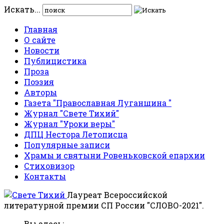
Искать...
Главная
О сайте
Новости
Публицистика
Проза
Поэзия
Авторы
Газета "Православная Луганщина "
Журнал "Свете Тихий"
Журнал "Уроки веры"
ДПЦ Нестора Летописца
Популярные записи
Храмы и святыни Ровеньковской епархии
Стиховизор
Контакты
Лауреат Всероссийской
литературной премии СП России "СЛОВО-2021".
Вы здесь: